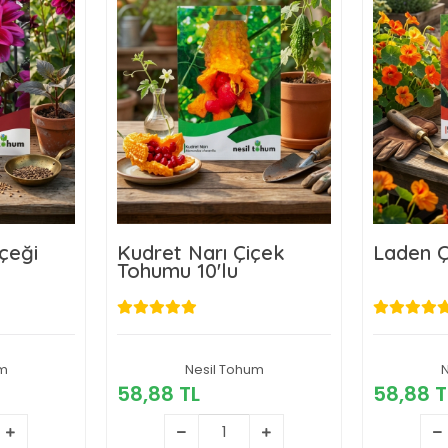
içeği
Kudret Narı Çiçek
Laden Ç
Tohumu 10'lu
um
L
Nesil Tohum
58,88 TL
N
58,88 TL
58,88 T
kle
Sepete Ekle