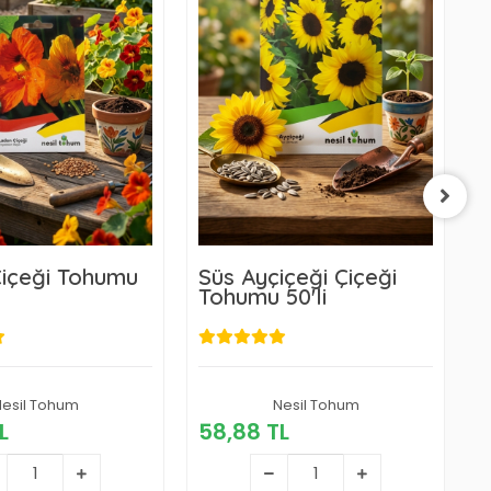
C
T
içeği Tohumu
Süs Ayçiçeği Çiçeği
Tohumu 50'li
5
esil Tohum
58,88 TL
Nesil Tohum
58,88 TL
L
58,88 TL
Sepete Ekle
Sepete Ekle