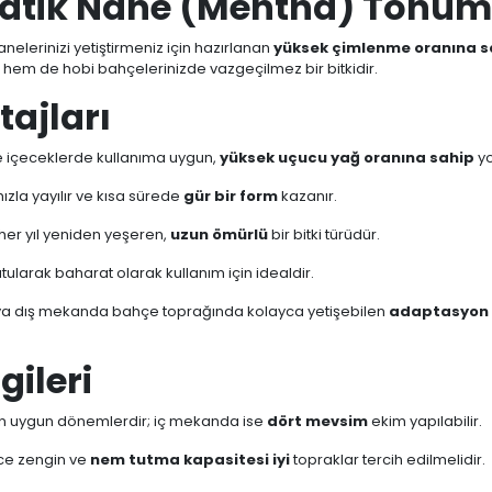
atik Nane (Mentha) Tohumu
elerinizi yetiştirmeniz için hazırlanan
yüksek çimlenme oranına s
 hem de hobi bahçelerinizde vazgeçilmez bir bitkidir.
tajları
 içeceklerde kullanıma uygun,
yüksek uçucu yağ oranına sahip
yo
ızla yayılır ve kısa sürede
gür bir form
kazanır.
her yıl yeniden yeşeren,
uzun ömürlü
bir bitki türüdür.
larak baharat olarak kullanım için idealdir.
eya dış mekanda bahçe toprağında kolayca yetişebilen
adaptasyon k
gileri
 en uygun dönemlerdir; iç mekanda ise
dört mevsim
ekim yapılabilir.
ce zengin ve
nem tutma kapasitesi iyi
topraklar tercih edilmelidir.