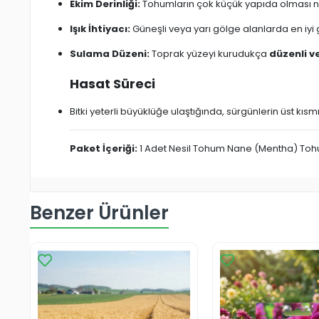
Ekim Derinliği:
Tohumların çok küçük yapıda olması ned
Işık İhtiyacı:
Güneşli veya yarı gölge alanlarda en iyi g
Sulama Düzeni:
Toprak yüzeyi kurudukça
düzenli v
Hasat Süreci
Bitki yeterli büyüklüğe ulaştığında, sürgünlerin üst kı
Paket İçeriği:
1 Adet Nesil Tohum Nane (Mentha) Toh
Benzer Ürünler