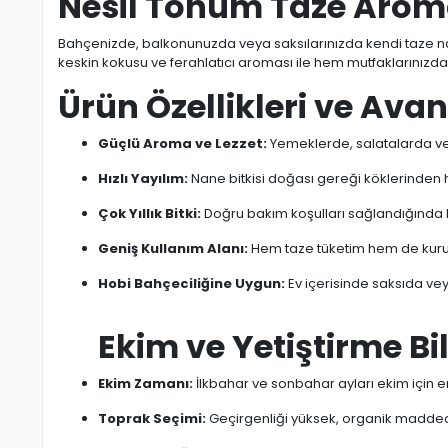
Nesil Tohum Taze Arom
Bahçenizde, balkonunuzda veya saksılarınızda kendi taze nan
keskin kokusu ve ferahlatıcı aroması ile hem mutfaklarınızda
Ürün Özellikleri ve Avan
Güçlü Aroma ve Lezzet:
Yemeklerde, salatalarda ve
Hızlı Yayılım:
Nane bitkisi doğası gereği köklerinden h
Çok Yıllık Bitki:
Doğru bakım koşulları sağlandığında 
Geniş Kullanım Alanı:
Hem taze tüketim hem de kurutu
Hobi Bahçeciliğine Uygun:
Ev içerisinde saksıda v
Ekim ve Yetiştirme Bil
Ekim Zamanı:
İlkbahar ve sonbahar ayları ekim için
Toprak Seçimi:
Geçirgenliği yüksek, organik madde