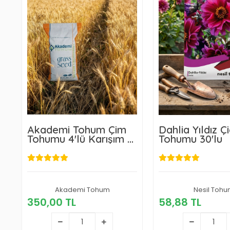
Akademi Tohum Çim
Dahlia Yıldız Ç
Tohumu 4'lü Karışım 1
Tohumu 30'lu
Kg
Akademi Tohum
350,00 TL
Nesil Toh
58,88 T
350,00 TL
58,88 TL
Sepete Ekle
Sepete E