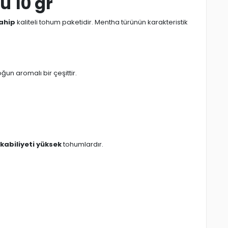
 10 gr
ahip
kaliteli tohum paketidir. Mentha türünün karakteristik
ğun aromalı bir çeşittir.
abiliyeti yüksek
tohumlardır.