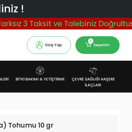
niz !
 3 Taksit ve Talebiniz Doğrultusunda 
0
Giriş Yap
Sepetim
NLERİ
BİTKİ BAKIMI & YETİŞTİRME
ÇEVRE SAĞLIĞI HAŞERE
İLAÇLARI
a) Tohumu 10 gr