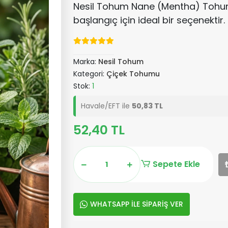
Nesil Tohum Nane (Mentha) Tohumu
başlangıç için ideal bir seçenektir.
Marka:
Nesil Tohum
Kategori:
Çiçek Tohumu
Stok:
1
Havale/EFT ile
50,83 TL
52,40 TL
Sepete Ekle
WHATSAPP İLE SİPARİŞ VER