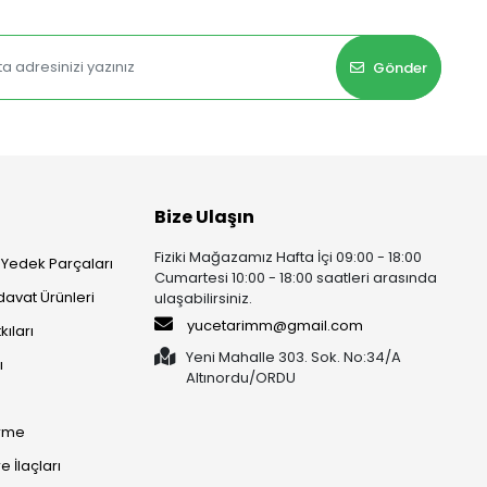
Gönder
Bize Ulaşın
Fiziki Mağazamız Hafta İçi 09:00 - 18:00
 Yedek Parçaları
Cumartesi 10:00 - 18:00 saatleri arasında
rdavat Ürünleri
ulaşabilirsiniz.
yucetarimm@gmail.com
kıları
Yeni Mahalle 303. Sok. No:34/A
ı
Altınordu/ORDU​​​​​​​
irme
 İlaçları