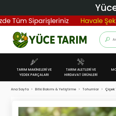
Yüce
üm Siparişleriniz
Havale Şeklinde
TARIM MAKİNELERİ VE
TARIM ALETLERİ VE
MO
YEDEK PARÇALARI
HIRDAVAT ÜRÜNLERİ
Ana Sayfa
Bitki Bakımı & Yetiştirme
Tohumlar
Çiçek