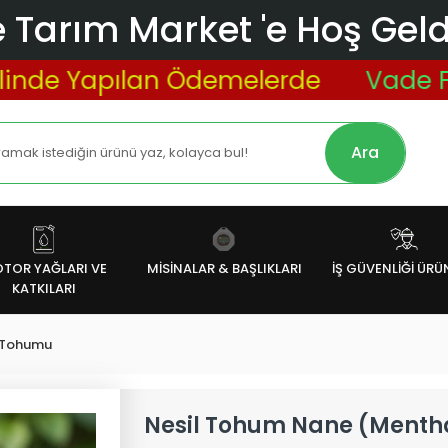
 Tarım Market 'e Hoş Geldi
 Yapılan Ödemelerde
Vade Farksız
Ara
TOR YAĞLARI VE
MİSİNALAR & BAŞLIKLARI
İŞ GÜVENLİĞİ ÜRÜ
KATKILARI
 Tohumu
Nesil Tohum Nane (Menth