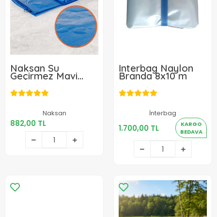
Naksan Su
İnterbag Naylon
Geçirmez Mavi
Branda 8x10 m
Branda 4x6 m
882,00 TL
Naksan
İnterbag
1.700,00 TL
882,00 TL
KARGO
1.700,00 TL
Sepete Ekle
BEDAVA
Sepete Ekle