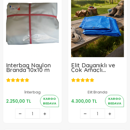
İnterbag Naylon
Elit Dayanıklı ve
Branda 10x10 m
Çok Amaçlı
Koruma Mavi
Branda 10x10 m
İnterbag
Elit Branda
2.250,00 TL
4.300,00 TL
KARGO
KARGO
2.250,00 TL
4.300,00 TL
BEDAVA
BEDAVA
Sepete Ekle
Sepete Ekle