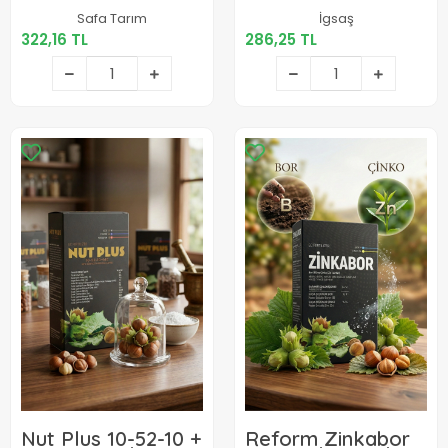
322,16 TL
286,25 TL
Safa Tarım
İgsaş
322,16 TL
286,25 TL
Sepete Ekle
Sepete Ekle
Nut Plus 10-52-10 +
Reform Zinkabor