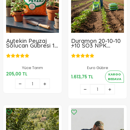
Aytekin Peyzaj
Duramon 20-10-10
Solucan Gübresi 10
+10 SO3 NPK
L
İnhibitörlü Yeşil -
Akıllı Gübre 25 Kg
205,00 TL
Yüce Tarım
Euro Gübre
1.613,75 TL
205,00 TL
KARGO
1.613,75 TL
Sepete Ekle
BEDAVA
Sepete Ekle