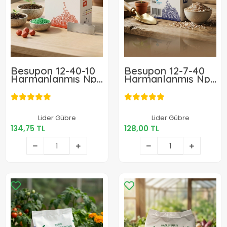
Besupon 12-40-10
Besupon 12-7-40
Harmanlanmış Npk
Harmanlanmış Npk
Granül Gübre 1 Kg
Granül Gübre 1 Kg
134,75 TL
128,00 TL
Lider Gübre
Lider Gübre
134,75 TL
128,00 TL
Sepete Ekle
Sepete Ekle