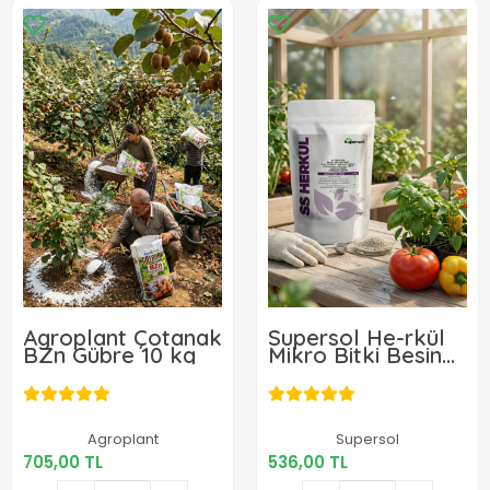
Agroplant Çotanak
Supersol He-rkül
BZn Gübre 10 kg
Mikro Bitki Besin
Maddeleri Karışımı
(EC) 1 Kg
705,00 TL
536,00 TL
Agroplant
Supersol
705,00 TL
536,00 TL
Sepete Ekle
Sepete Ekle