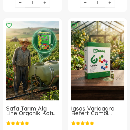
Safa Tarım Alg
İgsaş Varioagro
Line Organik Katı
Befert Combi
Deniz Yosunu Tozu
Granül Gübre 1 Kg
400gr