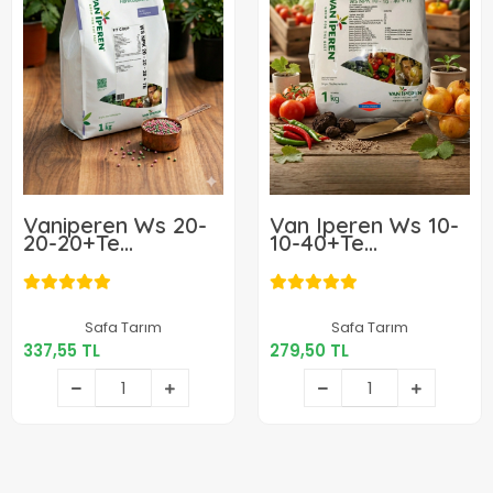
Vaniperen Ws 20-
Van Iperen Ws 10-
20-20+Te
10-40+Te
Harmanlanmış Npk
Harmanlanmış Npk
Granül Gübre 1 Kg
Gübresi 1kg
337,55 TL
279,50 TL
Safa Tarım
Safa Tarım
337,55 TL
279,50 TL
Sepete Ekle
Sepete Ekle