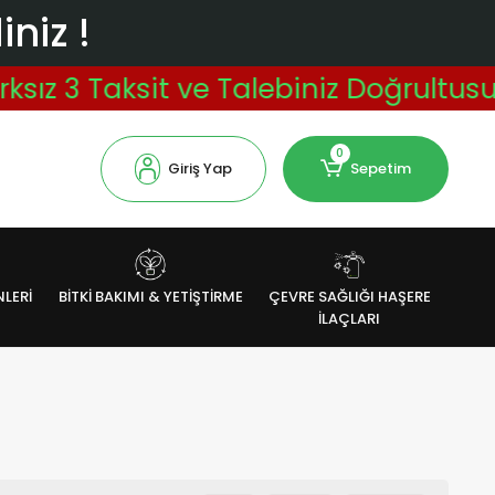
niz !
it ve Talebiniz Doğrultusunda Vade F
0
Giriş Yap
Sepetim
NLERİ
BİTKİ BAKIMI & YETİŞTİRME
ÇEVRE SAĞLIĞI HAŞERE
İLAÇLARI