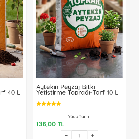
Aytekin Peyzaj Bitki
rf 40 L
Yetiştirme Toprağı-Torf 10 L
136,00 TL
Yüce Tarım
136,00 TL
Sepete Ekle