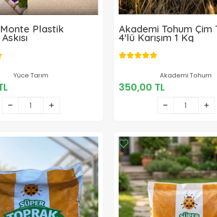
Monte Plastik
Akademi Tohum Çim
Askısı
4'lü Karışım 1 Kg
185,00 TL
Yüce Tarım
Akademi Tohum
350,00 TL
TL
350,00 TL
Sepete Ekle
Sepete Ekle