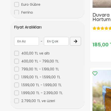
Euro Gübre
Ferrino
Duvara 
Hortum 
İgsaş
Fiyat Aralıkları
Karia
Lider Gübre
-
185,00 
Makrogen
Nesil Tohum
400,00 TL ve altı
Paşa Tohum
400,00 TL - 799,00 TL
Reform Gübre
799,00 TL - 1.199,00 TL
Safa Tarım
1.199,00 TL - 1.599,00 TL
Supersol
1.599,00 TL - 1.999,00 TL
Yüce Tarım
1.999,00 TL - 2.399,00 TL
2.799,00 TL ve üzeri