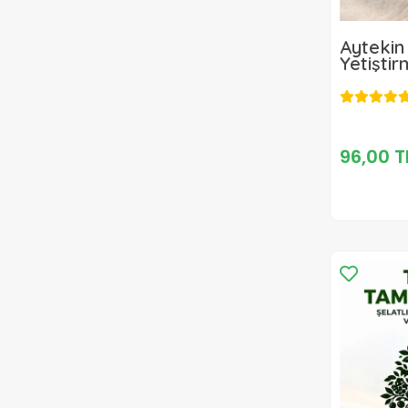
Aytekin
Yetişti
96,00 T