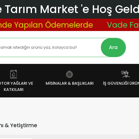
 Tarım Market 'e Hoş Geldi
an Ödemelerde
Vade Farksız 3 Taks
Ara
TOR YAĞLARI VE
MİSİNALAR & BAŞLIKLARI
İŞ GÜVENLİĞİ ÜRÜ
KATKILARI
mı & Yetiştirme