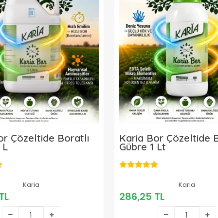
or Çözeltide Boratlı
Karia Bor Çözeltide B
 L
Gübre 1 Lt
999,00 TL
Karia
286,25 TL
Karia
TL
286,25 TL
Sepete Ekle
Sepete Ekle