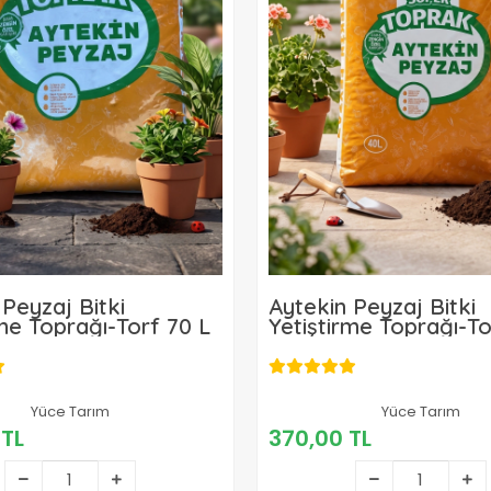
 Peyzaj Bitki
Aytekin Peyzaj Bitki
rme Toprağı-Torf 70 L
Yetiştirme Toprağı-To
450,00 TL
Yüce Tarım
370,00 TL
Yüce Tarım
 TL
370,00 TL
Sepete Ekle
Sepete Ekle