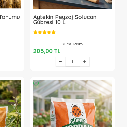
 Tohumu
Aytekin Peyzaj Solucan
Gübresi 10 L
205,00 TL
Yüce Tarım
205,00 TL
Sepete Ekle