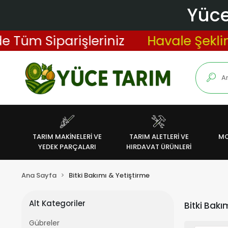
Yüce
rişleriniz
Havale Şeklinde Yapıl
TARIM MAKİNELERİ VE
TARIM ALETLERİ VE
MO
YEDEK PARÇALARI
HIRDAVAT ÜRÜNLERİ
Ana Sayfa
Bitki Bakımı & Yetiştirme
Alt Kategoriler
Bitki Bakı
Gübreler