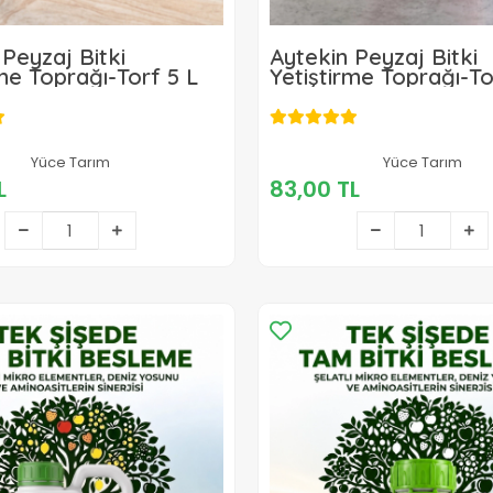
 Peyzaj Bitki
Aytekin Peyzaj Bitki
rme Toprağı-Torf 5 L
Yetiştirme Toprağı-To
96,00 TL
Yüce Tarım
83,00 TL
Yüce Tarım
L
83,00 TL
Sepete Ekle
Sepete Ekle