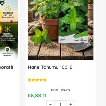
oratlı
Nane Tohumu 100'lü
Nesil Tohum
58,88 TL
58,88 TL
Sepete Ekle