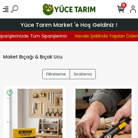
0
Yüce Tarım Market 'e Hoş Geldiniz !
parişlerinizde Tüm Siparişleriniz
Havale Şeklinde Yapılan Ödem
Maket Bıçağı & Bıçak Ucu
Filtreleme
Sıralama