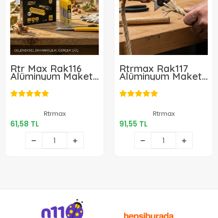
Rtr Max Rak116
Rtrmax Rak117
Alüminyum Maket
Alüminyum Maket
Bıçağı Yedeği 10
Bıçağı
Adet
61,58 TL
91,55 TL
Rtrmax
Rtrmax
61,58 TL
91,55 TL
Sepete Ekle
Sepete Ekle