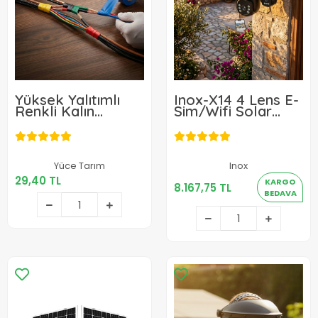
Yüksek Yalıtımlı
Inox-X14 4 Lens E-
Renkli Kalın
Sim/Wifi Solar
Elektrik Bandı 1
Güvenlik Kamerası
Adet
29,40 TL
Yüce Tarım
Inox
8.167,75 TL
29,40 TL
KARGO
8.167,75 TL
Sepete Ekle
BEDAVA
Sepete Ekle