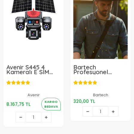
Avenir S445 4
Bartech
Kameralı E SİM
Profesyonel
Güneş Enerjili Sim
Koruyucu Maske-
Kartlı 4G Kamera
Siperlik
320,00 TL
Avenir
Bartech
8.167,75 TL
320,00 TL
KARGO
8.167,75 TL
Sepete Ekle
BEDAVA
Sepete Ekle