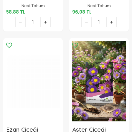
58,88 TL
96,08 TL
Nesil Tohum
Nesil Tohum
58,88 TL
96,08 TL
Sepete Ekle
Sepete Ekle
Ezan Çiçeği
Aster Çiçeği