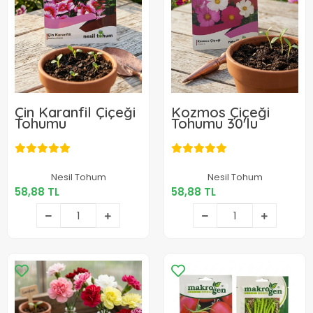
Çin Karanfil Çiçeği
Kozmos Çiçeği
Tohumu
Tohumu 30'lu
58,88 TL
58,88 TL
Nesil Tohum
Nesil Tohum
58,88 TL
58,88 TL
Sepete Ekle
Sepete Ekle