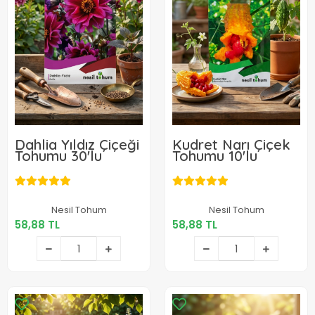
Dahlia Yıldız Çiçeği
Kudret Narı Çiçek
Tohumu 30'lu
Tohumu 10'lu
58,88 TL
58,88 TL
Nesil Tohum
Nesil Tohum
58,88 TL
58,88 TL
Sepete Ekle
Sepete Ekle