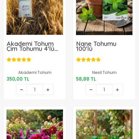
Akademi Tohum
Nane Tohumu
Çim Tohumu 4'lü
100'lü
Karışım 1 Kg
350,00 TL
58,88 TL
Akademi Tohum
Nesil Tohum
350,00 TL
58,88 TL
Sepete Ekle
Sepete Ekle