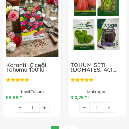
Karanfil Çiçeği
TOHUM SETİ
Tohumu 100'lü
(DOMATES, ACI
KIL BİBER,
DOLMALIK BİBER,
PATLICAN)
58,88 TL
313,25 TL
Nesil Tohum
Makrogen
58,88 TL
313,25 TL
Sepete Ekle
Sepete Ekle