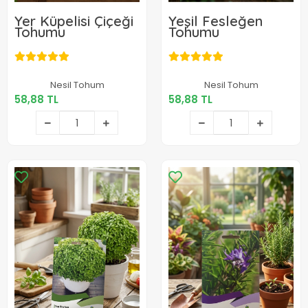
Yer Küpelisi Çiçeği
Yeşil Fesleğen
Tohumu
Tohumu
58,88 TL
58,88 TL
Nesil Tohum
Nesil Tohum
58,88 TL
58,88 TL
Sepete Ekle
Sepete Ekle