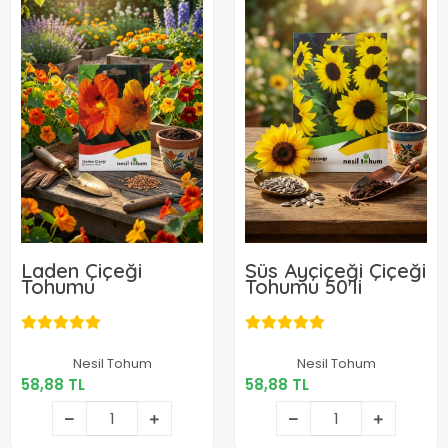
Laden Çiçeği
Süs Ayçiçeği Çiçeği
Tohumu
Tohumu 50'li
58,88 TL
58,88 TL
Nesil Tohum
Nesil Tohum
58,88 TL
58,88 TL
Sepete Ekle
Sepete Ekle