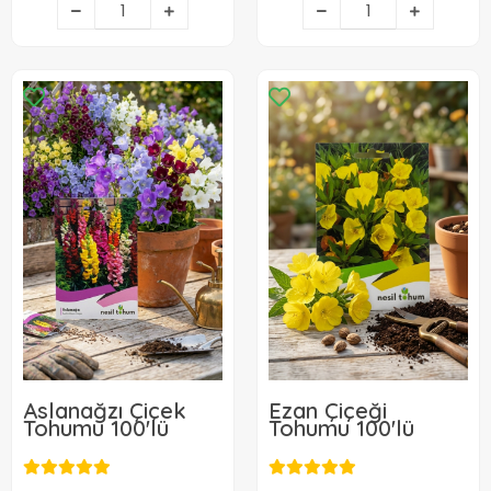
Aslanağzı Çiçek
Ezan Çiçeği
Tohumu 100'lü
Tohumu 100'lü