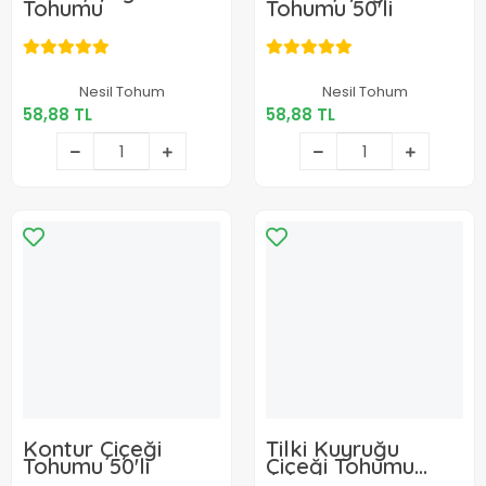
Tohumu
Tohumu 50'li
58,88 TL
58,88 TL
Nesil Tohum
Nesil Tohum
58,88 TL
58,88 TL
Sepete Ekle
Sepete Ekle
Kontur Çiçeği
Tilki Kuyruğu
Tohumu 50'li
Çiçeği Tohumu
100'lü