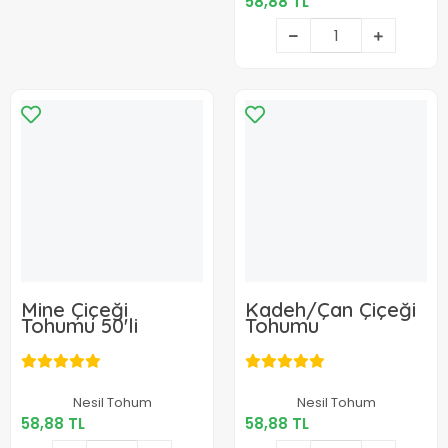
58,88 TL
Sepete Ekle
Mine Çiçeği
Kadeh/Çan Çiçeği
Tohumu 50'li
Tohumu
58,88 TL
58,88 TL
Nesil Tohum
Nesil Tohum
58,88 TL
58,88 TL
Sepete Ekle
Sepete Ekle