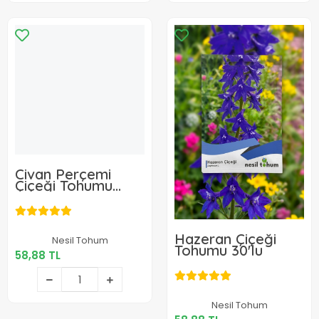
Civan Perçemi
Çiçeği Tohumu
100'lü
58,88 TL
Hazeran Çiçeği
Nesil Tohum
Tohumu 30'lu
58,88 TL
Sepete Ekle
58,88 TL
Nesil Tohum