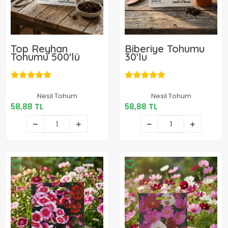
Top Reyhan
Biberiye Tohumu
Tohumu 500'lü
30'lu
58,88 TL
58,88 TL
Nesil Tohum
Nesil Tohum
58,88 TL
58,88 TL
Sepete Ekle
Sepete Ekle