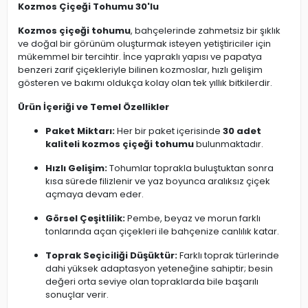
Kozmos Çiçeği Tohumu 30'lu
Kozmos çiçeği tohumu
, bahçelerinde zahmetsiz bir şıklık
ve doğal bir görünüm oluşturmak isteyen yetiştiriciler için
mükemmel bir tercihtir. İnce yapraklı yapısı ve papatya
benzeri zarif çiçekleriyle bilinen kozmoslar, hızlı gelişim
gösteren ve bakımı oldukça kolay olan tek yıllık bitkilerdir.
Ürün İçeriği ve Temel Özellikler
Paket Miktarı:
Her bir paket içerisinde
30 adet
kaliteli kozmos çiçeği tohumu
bulunmaktadır.
Hızlı Gelişim:
Tohumlar toprakla buluştuktan sonra
kısa sürede filizlenir ve yaz boyunca aralıksız çiçek
açmaya devam eder.
Görsel Çeşitlilik:
Pembe, beyaz ve morun farklı
tonlarında açan çiçekleri ile bahçenize canlılık katar.
Toprak Seçiciliği Düşüktür:
Farklı toprak türlerinde
dahi yüksek adaptasyon yeteneğine sahiptir; besin
değeri orta seviye olan topraklarda bile başarılı
sonuçlar verir.