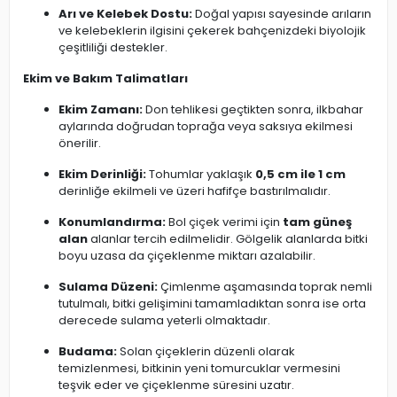
Arı ve Kelebek Dostu:
Doğal yapısı sayesinde arıların
ve kelebeklerin ilgisini çekerek bahçenizdeki biyolojik
çeşitliliği destekler.
Ekim ve Bakım Talimatları
Ekim Zamanı:
Don tehlikesi geçtikten sonra, ilkbahar
aylarında doğrudan toprağa veya saksıya ekilmesi
önerilir.
Ekim Derinliği:
Tohumlar yaklaşık
0,5 cm ile 1 cm
derinliğe ekilmeli ve üzeri hafifçe bastırılmalıdır.
Konumlandırma:
Bol çiçek verimi için
tam güneş
alan
alanlar tercih edilmelidir. Gölgelik alanlarda bitki
boyu uzasa da çiçeklenme miktarı azalabilir.
Sulama Düzeni:
Çimlenme aşamasında toprak nemli
tutulmalı, bitki gelişimini tamamladıktan sonra ise orta
derecede sulama yeterli olmaktadır.
Budama:
Solan çiçeklerin düzenli olarak
temizlenmesi, bitkinin yeni tomurcuklar vermesini
teşvik eder ve çiçeklenme süresini uzatır.