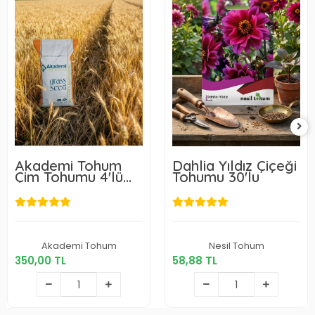
Akademi Tohum
Dahlia Yıldız Çiçeği
Çim Tohumu 4'lü
Tohumu 30'lu
Karışım 1 Kg
350,00 TL
58,88 TL
Akademi Tohum
Nesil Tohum
350,00 TL
58,88 TL
Sepete Ekle
Sepete Ekle