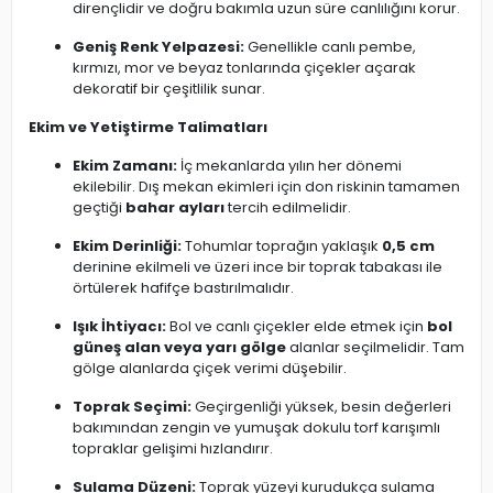
dirençlidir ve doğru bakımla uzun süre canlılığını korur.
Geniş Renk Yelpazesi:
Genellikle canlı pembe,
kırmızı, mor ve beyaz tonlarında çiçekler açarak
dekoratif bir çeşitlilik sunar.
Ekim ve Yetiştirme Talimatları
Ekim Zamanı:
İç mekanlarda yılın her dönemi
ekilebilir. Dış mekan ekimleri için don riskinin tamamen
geçtiği
bahar ayları
tercih edilmelidir.
Ekim Derinliği:
Tohumlar toprağın yaklaşık
0,5 cm
derinine ekilmeli ve üzeri ince bir toprak tabakası ile
örtülerek hafifçe bastırılmalıdır.
Işık İhtiyacı:
Bol ve canlı çiçekler elde etmek için
bol
güneş alan veya yarı gölge
alanlar seçilmelidir. Tam
gölge alanlarda çiçek verimi düşebilir.
Toprak Seçimi:
Geçirgenliği yüksek, besin değerleri
bakımından zengin ve yumuşak dokulu torf karışımlı
topraklar gelişimi hızlandırır.
Sulama Düzeni:
Toprak yüzeyi kurudukça sulama