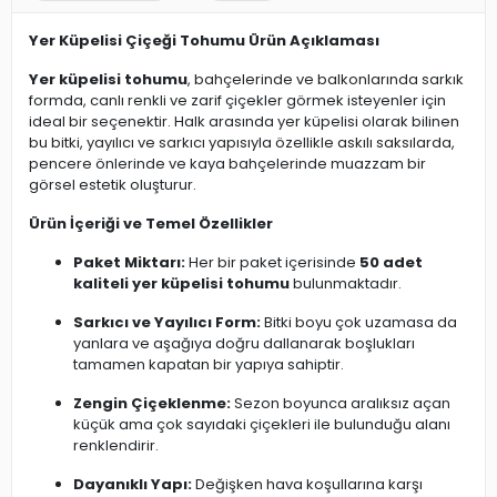
Yer Küpelisi Çiçeği Tohumu Ürün Açıklaması
Yer küpelisi tohumu
, bahçelerinde ve balkonlarında sarkık
formda, canlı renkli ve zarif çiçekler görmek isteyenler için
ideal bir seçenektir. Halk arasında yer küpelisi olarak bilinen
bu bitki, yayılıcı ve sarkıcı yapısıyla özellikle askılı saksılarda,
pencere önlerinde ve kaya bahçelerinde muazzam bir
görsel estetik oluşturur.
Ürün İçeriği ve Temel Özellikler
Paket Miktarı:
Her bir paket içerisinde
50 adet
kaliteli yer küpelisi tohumu
bulunmaktadır.
Sarkıcı ve Yayılıcı Form:
Bitki boyu çok uzamasa da
yanlara ve aşağıya doğru dallanarak boşlukları
tamamen kapatan bir yapıya sahiptir.
Zengin Çiçeklenme:
Sezon boyunca aralıksız açan
küçük ama çok sayıdaki çiçekleri ile bulunduğu alanı
renklendirir.
Dayanıklı Yapı:
Değişken hava koşullarına karşı