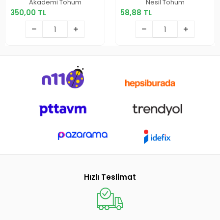
350,00 TL
58,88 TL
Akademi Tohum
Nesil Tohum
350,00 TL
58,88 TL
Sepete Ekle
Sepete Ekle
Hızlı Teslimat