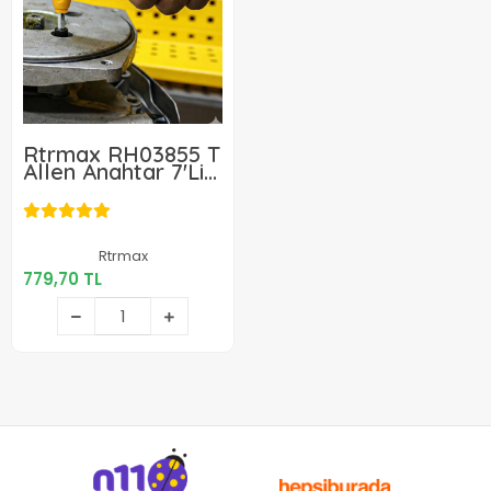
Rtrmax RH03855 T
Allen Anahtar 7'Li
Set
779,70 TL
Rtrmax
779,70 TL
Sepete Ekle