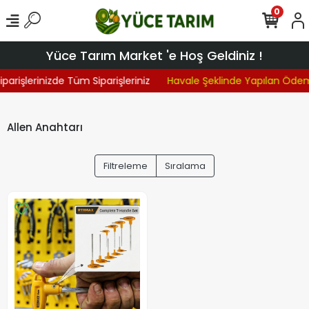
0
Yüce Tarım Market 'e Hoş Geldiniz !
parişlerinizde Tüm Siparişleriniz
Havale Şeklinde Yapılan Öde
Allen Anahtarı
Filtreleme
Sıralama