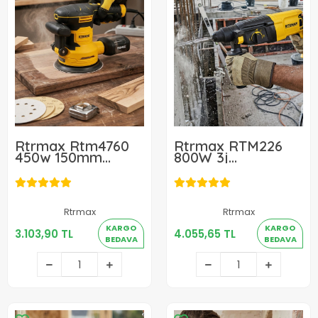
Rtrmax Rtm4760
Rtrmax RTM226
450w 150mm
800W 3j
Eksantrik Elektrikli
Elektropnömatik
Zımpara
SDS Plus Elekrikli
Kırıcı Delici Matkap
Rtrmax
Rtrmax
3.103,90 TL
4.055,65 TL
KARGO
KARGO
3.103,90 TL
4.055,65 TL
BEDAVA
BEDAVA
Sepete Ekle
Sepete Ekle