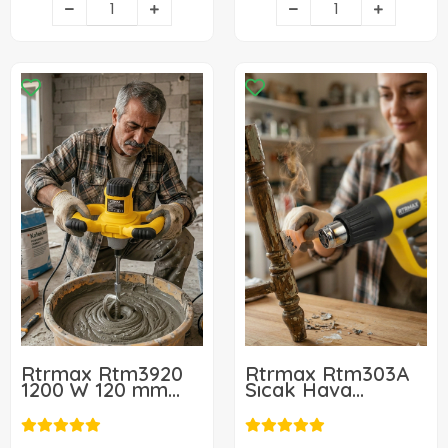
Rtrmax Rtm3920
Rtrmax Rtm303A
1200 W 120 mm
Sıcak Hava
Elektrikli Boya
Tabancası 2000W
Karıştırıcısı