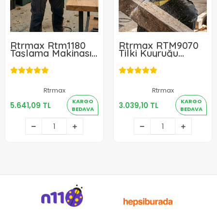
Rtrmax Rtm1180
Rtrmax RTM9070
Taşlama Makinası
Tilki Kuyruğu
2300W 180mm
Testere 710W
Rtrmax
Rtrmax
5.641,09 TL
3.039,10 TL
KARGO
KARGO
5.641,09 TL
3.039,10 TL
BEDAVA
BEDAVA
Sepete Ekle
Sepete Ekle