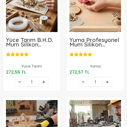
Yüce Tarım B.H.D.
Yuma Profesyonel
Mum Silikon
Mum Silikon
Tabancası 40 w
Tabancası 40 Watt
272,56 TL
272,57 TL
Yüce Tarım
Yuma
272,56 TL
272,57 TL
Sepete Ekle
Sepete Ekle