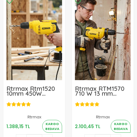
Rtrmax Rtm1520
Rtrmax RTM1570
10mm 450W
710 W 13 mm
Darbesiz Elektrikli
Darbeli Elektrikli
Matkap
Matkap
Rtrmax
Rtrmax
1.388,15 TL
2.100,45 TL
KARGO
KARGO
1.388,15 TL
2.100,45 TL
BEDAVA
BEDAVA
Sepete Ekle
Sepete Ekle