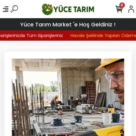
0
Yüce Tarım Market 'e Hoş Geldiniz !
işlerinizde Tüm Siparişleriniz
Havale Şeklinde Yapılan Ödemel