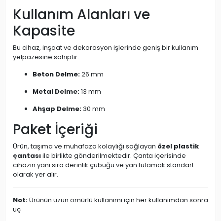
Kullanım Alanları ve
Kapasite
Bu cihaz, inşaat ve dekorasyon işlerinde geniş bir kullanım
yelpazesine sahiptir:
Beton Delme:
26 mm
Metal Delme:
13 mm
Ahşap Delme:
30 mm
Paket İçeriği
Ürün, taşıma ve muhafaza kolaylığı sağlayan
özel plastik
çantası
ile birlikte gönderilmektedir. Çanta içerisinde
cihazın yanı sıra derinlik çubuğu ve yan tutamak standart
olarak yer alır.
Not:
Ürünün uzun ömürlü kullanımı için her kullanımdan sonra
uç