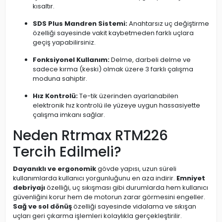
kısaltır.
SDS Plus Mandren Sistemi:
Anahtarsız uç değiştirme
özelliği sayesinde vakit kaybetmeden farklı uçlara
geçiş yapabilirsiniz.
Fonksiyonel Kullanım:
Delme, darbeli delme ve
sadece kırma (keski) olmak üzere 3 farklı çalışma
moduna sahiptir.
Hız Kontrolü:
Te-tik üzerinden ayarlanabilen
elektronik hız kontrolü ile yüzeye uygun hassasiyette
çalışma imkanı sağlar.
Neden Rtrmax RTM226
Tercih Edilmeli?
Dayanıklı ve ergonomik
gövde yapısı, uzun süreli
kullanımlarda kullanıcı yorgunluğunu en aza indirir.
Emniyet
debriyajı
özelliği, uç sıkışması gibi durumlarda hem kullanıcı
güvenliğini korur hem de motorun zarar görmesini engeller.
Sağ ve sol dönüş
özelliği sayesinde vidalama ve sıkışan
uçları geri çıkarma işlemleri kolaylıkla gerçekleştirilir.