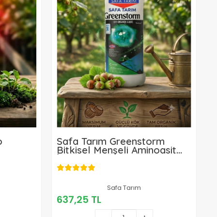
o
Safa Tarım Greenstorm
Bitkisel Menşeli Aminoasit
 Organik
İçeren Sıvı Gübre 1L
637,25 TL
Safa Tarım
637,25 TL
Sepete Ekle