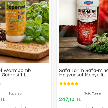
ol Wormbomb
Safa Tarım Safa-min
 Gübresi 1 Lt
Hayvansal Menşeili
Aminoasit İçeren Sıvı
Gübre 1 L
455,00 TL
Supersol
247,10 TL
Safa Tarım
 TL
247,10 TL
Sepete Ekle
Sepete Ekle