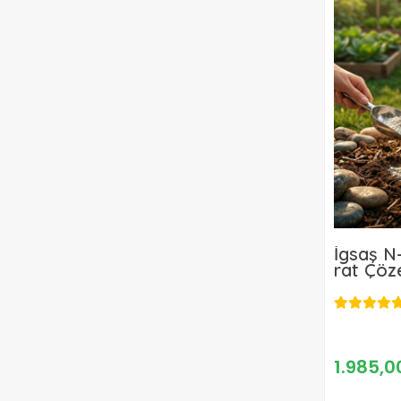
İgsaş N
rat Çöze
Gübre 2
1.985,0