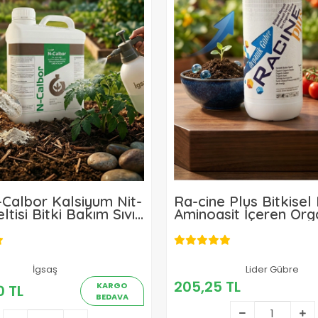
-Calbor Kalsiyum Nit-
Ra-cine Plus Bitkisel 
ltisi Bitki Bakım Sıvı
Aminoasit İçeren Orga
5 L
Gübre 1 L
İgsaş
205,25 TL
Lider Gübre
1.985,00 TL
205,25 TL
KARGO
0 TL
BEDAVA
Sepete Ekle
Sepete Ekle