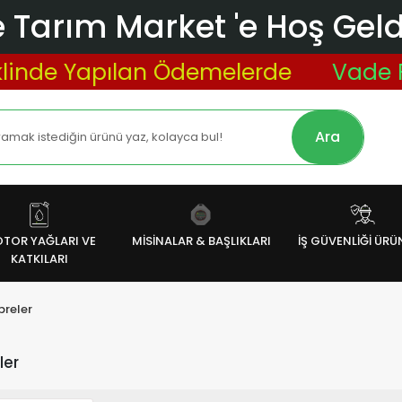
 Tarım Market 'e Hoş Geldi
pılan Ödemelerde
Vade Farksız 3 T
Ara
TOR YAĞLARI VE
MİSİNALAR & BAŞLIKLARI
İŞ GÜVENLİĞİ ÜRÜ
KATKILARI
breler
ler