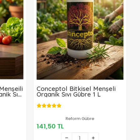
Menşeili
Conceptol Bitkisel Menşeli
nik Sıvı
Organik Sıvı Gübre 1 L
Reform Gübre
141,50 TL
141,50 TL
Sepete Ekle