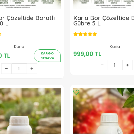
or Çözeltide Boratlı
Karia Bor Çözeltide B
0 L
Gübre 5 L
Karia
999,00 TL
Karia
3.100,00 TL
999,00 TL
KARGO
0 TL
BEDAVA
Sepete Ekle
Sepete Ekle