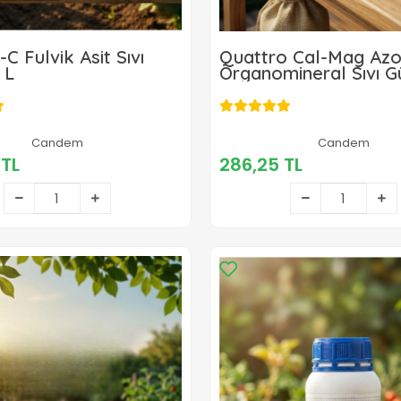
C Fulvik Asit Sıvı
Quattro Cal-Mag Azo
 L
Organomineral Sıvı G
455,00 TL
Candem
286,25 TL
Candem
 TL
286,25 TL
Sepete Ekle
Sepete Ekle