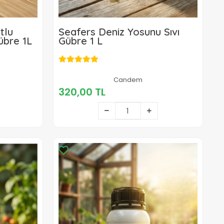
tlu
Seafers Deniz Yosunu Sıvı
übre 1L
Gübre 1 L
320,00 TL
Candem
320,00 TL
Sepete Ekle