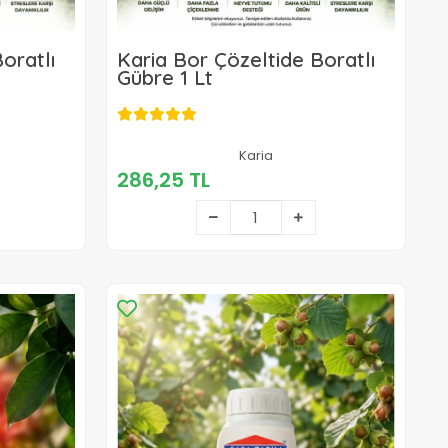
oratlı
Karia Bor Çözeltide Boratlı
Gübre 1 Lt
286,25 TL
Karia
286,25 TL
Sepete Ekle