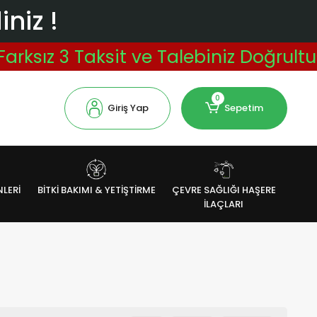
niz !
aksit ve Talebiniz Doğrultusunda Vad
0
Giriş Yap
Sepetim
NLERİ
BİTKİ BAKIMI & YETİŞTİRME
ÇEVRE SAĞLIĞI HAŞERE
İLAÇLARI