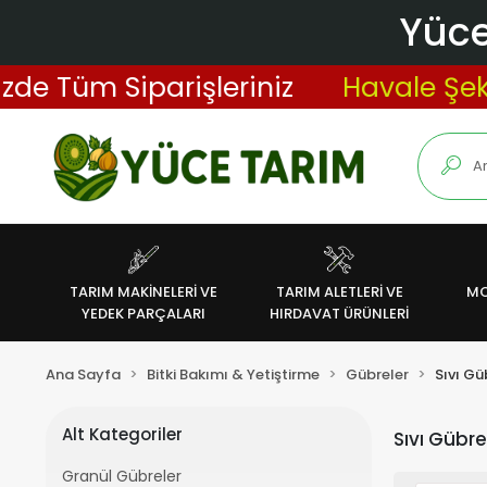
Yüce
iparişleriniz
Havale Şeklinde Ya
TARIM MAKİNELERİ VE
TARIM ALETLERİ VE
MO
YEDEK PARÇALARI
HIRDAVAT ÜRÜNLERİ
Ana Sayfa
Bitki Bakımı & Yetiştirme
Gübreler
Sıvı Gü
Alt Kategoriler
Sıvı Gübre
Granül Gübreler