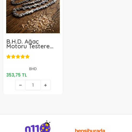
B.H.D. Ağaç
Motoru Testere
Zinciri 3/25 36 Diş
353,75 TL
BHD
353,75 TL
Sepete Ekle