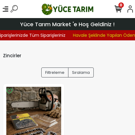
0
Yüce Tarım Market 'e Hoş Geldiniz !
parişlerinizde Tüm Siparişleriniz
Havale Şeklinde Yapılan Öde
Zincirler
Filtreleme
Sıralama