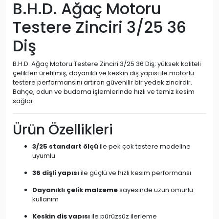
B.H.D. Ağaç Motoru
Testere Zinciri 3/25 36
Diş
B.H.D. Ağaç Motoru Testere Zinciri 3/25 36 Diş; yüksek kaliteli
çelikten üretilmiş, dayanıklı ve keskin diş yapısı ile motorlu
testere performansını artıran güvenilir bir yedek zincirdir.
Bahçe, odun ve budama işlemlerinde hızlı ve temiz kesim
sağlar.
Ürün Özellikleri
3/25 standart ölçü
ile pek çok testere modeline
uyumlu
36 dişli yapısı
ile güçlü ve hızlı kesim performansı
Dayanıklı çelik malzeme
sayesinde uzun ömürlü
kullanım
Keskin diş yapısı
ile pürüzsüz ilerleme