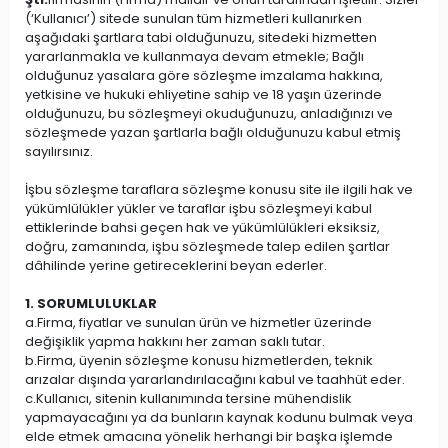
(‘Kullanıcı’) sitede sunulan tüm hizmetleri kullanırken
aşağıdaki şartlara tabi olduğunuzu, sitedeki hizmetten
yararlanmakla ve kullanmaya devam etmekle; Bağlı
olduğunuz yasalara göre sözleşme imzalama hakkına,
yetkisine ve hukuki ehliyetine sahip ve 18 yaşın üzerinde
olduğunuzu, bu sözleşmeyi okuduğunuzu, anladığınızı ve
sözleşmede yazan şartlarla bağlı olduğunuzu kabul etmiş
sayılırsınız.
İşbu sözleşme taraflara sözleşme konusu site ile ilgili hak ve
yükümlülükler yükler ve taraflar işbu sözleşmeyi kabul
ettiklerinde bahsi geçen hak ve yükümlülükleri eksiksiz,
doğru, zamanında, işbu sözleşmede talep edilen şartlar
dâhilinde yerine getireceklerini beyan ederler.
1. SORUMLULUKLAR
a.Firma, fiyatlar ve sunulan ürün ve hizmetler üzerinde
değişiklik yapma hakkını her zaman saklı tutar.
b.Firma, üyenin sözleşme konusu hizmetlerden, teknik
arızalar dışında yararlandırılacağını kabul ve taahhüt eder.
c.Kullanıcı, sitenin kullanımında tersine mühendislik
yapmayacağını ya da bunların kaynak kodunu bulmak veya
elde etmek amacına yönelik herhangi bir başka işlemde