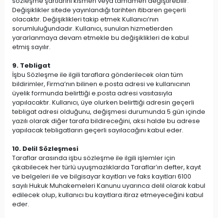
sözleşme şartlarını kısmen veya tamamen değiştirebilir.
Değişiklikler sitede yayınlandığı tarihten itibaren geçerli
olacaktır. Değişiklikleri takip etmek Kullanıcı’nın
sorumluluğundadır. Kullanıcı, sunulan hizmetlerden
yararlanmaya devam etmekle bu değişiklikleri de kabul
etmiş sayılır.
9. Tebligat
İşbu Sözleşme ile ilgili taraflara gönderilecek olan tüm
bildirimler, Firma’nın bilinen e.posta adresi ve kullanıcının
üyelik formunda belirttiği e.posta adresi vasıtasıyla
yapılacaktır. Kullanıcı, üye olurken belirttiği adresin geçerli
tebligat adresi olduğunu, değişmesi durumunda 5 gün içinde
yazılı olarak diğer tarafa bildireceğini, aksi halde bu adrese
yapılacak tebligatların geçerli sayılacağını kabul eder.
10. Delil Sözleşmesi
Taraflar arasında işbu sözleşme ile ilgili işlemler için
çıkabilecek her türlü uyuşmazlıklarda Taraflar’ın defter, kayıt
ve belgeleri ile ve bilgisayar kayıtları ve faks kayıtları 6100
sayılı Hukuk Muhakemeleri Kanunu uyarınca delil olarak kabul
edilecek olup, kullanıcı bu kayıtlara itiraz etmeyeceğini kabul
eder.