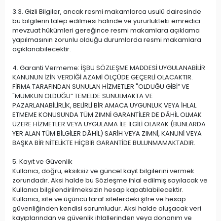
3.3. Gizli Bilgiler, ancak resmi makamlarca usulü dairesinde
bu bilgilerin talep edilmesi halinde ve yürürlükteki emredici
mevzuat hükümleri gereğince resmi makamlara açıklama
yapılmasının zorunlu olduğu durumlarda resmi makamlara
açıklanabilecektir.
4. Garanti Vermeme: İŞBU SÖZLEŞME MADDESİ UYGULANABİLİR
KANUNUN İZİN VERDİĞİ AZAMİ ÖLÇÜDE GEÇERLİ OLACAKTIR.
FİRMA TARAFINDAN SUNULAN HİZMETLER "OLDUĞU GİBİ” VE
"MÜMKÜN OLDUĞU” TEMELDE SUNULMAKTA VE
PAZARLANABİLİRLİK, BELİRLİ BİR AMACA UYGUNLUK VEYA İHLAL
ETMEME KONUSUNDA TÜM ZIMNİ GARANTİLER DE DÂHİL OLMAK
ÜZERE HİZMETLER VEYA UYGULAMA İLE İLGİLİ OLARAK (BUNLARDA
YER ALAN TÜM BİLGİLER DÂHİL) SARİH VEYA ZIMNİ, KANUNİ VEYA
BAŞKA BİR NİTELİKTE HİÇBİR GARANTİDE BULUNMAMAKTADIR.
5. Kayıt ve Güvenlik
Kullanıcı, doğru, eksiksiz ve güncel kayıt bilgilerini vermek
zorundadır. Aksi halde bu Sözleşme ihlal edilmiş sayılacak ve
Kullanıcı bilgilendirilmeksizin hesap kapatılabilecektir.
Kullanıcı, site ve üçüncü taraf sitelerdeki şifre ve hesap
güvenliğinden kendisi sorumludur. Aksi halde oluşacak veri
kayıplarından ve güvenlik ihlallerinden veya donanım ve