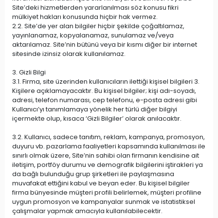
Site’deki hizmetlerden yararlanılması söz konusu fikri
mülkiyet hakları konusunda hiçbir hak vermez.
2.2. Site’de yer alan bilgiler hiçbir şekilde çoğaltılamaz,
yayınlanamaz, kopyalanamaz, sunulamaz ve/veya
aktarılamaz. Site’nin bütünü veya bir kısmı diğer bir internet
sitesinde izinsiz olarak kullanılamaz.
3. Gizli Bilgi
3.1. Firma, site üzerinden kullanıcıların ilettiği kişisel bilgileri 3.
Kişilere açıklamayacaktır. Bu kişisel bilgiler; kişi adı-soyadı,
adresi, telefon numarası, cep telefonu, e-posta adresi gibi
Kullanıcı’yı tanımlamaya yönelik her türlü diğer bilgiyi
içermekte olup, kısaca ‘Gizli Bilgiler’ olarak anılacaktır.
3.2. Kullanıcı, sadece tanıtım, reklam, kampanya, promosyon,
duyuru vb. pazarlama faaliyetleri kapsamında kullanılması ile
sınırlı olmak üzere, Site’nin sahibi olan firmanın kendisine ait
iletişim, portföy durumu ve demografik bilgilerini iştirakleri ya
da bağlı bulunduğu grup şirketleri ile paylaşmasına
muvafakat ettiğini kabul ve beyan eder. Bu kişisel bilgiler
firma bünyesinde müşteri profili belirlemek, müşteri profiline
uygun promosyon ve kampanyalar sunmak ve istatistiksel
çalışmalar yapmak amacıyla kullanılabilecektir.