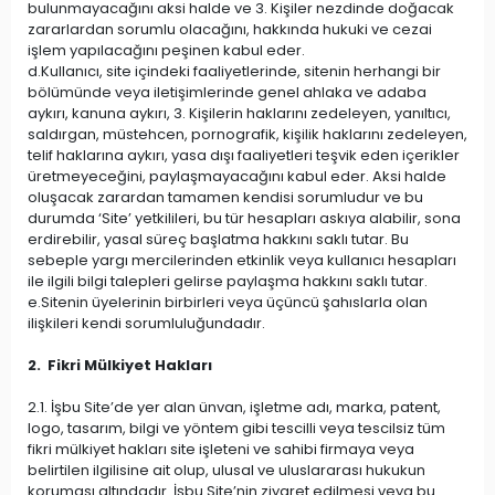
bulunmayacağını aksi halde ve 3. Kişiler nezdinde doğacak
zararlardan sorumlu olacağını, hakkında hukuki ve cezai
işlem yapılacağını peşinen kabul eder.
d.Kullanıcı, site içindeki faaliyetlerinde, sitenin herhangi bir
bölümünde veya iletişimlerinde genel ahlaka ve adaba
aykırı, kanuna aykırı, 3. Kişilerin haklarını zedeleyen, yanıltıcı,
saldırgan, müstehcen, pornografik, kişilik haklarını zedeleyen,
telif haklarına aykırı, yasa dışı faaliyetleri teşvik eden içerikler
üretmeyeceğini, paylaşmayacağını kabul eder. Aksi halde
oluşacak zarardan tamamen kendisi sorumludur ve bu
durumda ‘Site’ yetkilileri, bu tür hesapları askıya alabilir, sona
erdirebilir, yasal süreç başlatma hakkını saklı tutar. Bu
sebeple yargı mercilerinden etkinlik veya kullanıcı hesapları
ile ilgili bilgi talepleri gelirse paylaşma hakkını saklı tutar.
e.Sitenin üyelerinin birbirleri veya üçüncü şahıslarla olan
ilişkileri kendi sorumluluğundadır.
2. Fikri Mülkiyet Hakları
2.1. İşbu Site’de yer alan ünvan, işletme adı, marka, patent,
logo, tasarım, bilgi ve yöntem gibi tescilli veya tescilsiz tüm
fikri mülkiyet hakları site işleteni ve sahibi firmaya veya
belirtilen ilgilisine ait olup, ulusal ve uluslararası hukukun
koruması altındadır. İşbu Site’nin ziyaret edilmesi veya bu