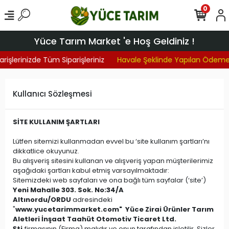
0
Yüce Tarım Market 'e Hoş Geldiniz !
rişlerinizde Tüm Siparişleriniz
Havale Şeklinde Yapılan Ödemel
Kullanıcı Sözleşmesi
SİTE KULLANIM ŞARTLARI
Lütfen sitemizi kullanmadan evvel bu ‘site kullanım şartları’nı
dikkatlice okuyunuz.
Bu alışveriş sitesini kullanan ve alışveriş yapan müşterilerimiz
aşağıdaki şartları kabul etmiş varsayılmaktadır:
Sitemizdeki web sayfaları ve ona bağlı tüm sayfalar (‘site’)
Yeni Mahalle 303. Sok. No:34/A
Altınordu/ORDU
adresindeki
"
www.yucetarimmarket.com"
Yüce Zirai Ürünler Tarım
Aletleri İnşaat Taahüt Otomotiv Ticaret Ltd.
Şti.
firmasının (Firma) malıdır ve onun tarafından işletilir. Sizler