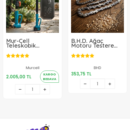
Mur-Cell
B.H.D. Ağaç
Teleskobik
Motoru Testere
Uzatma Kolu 2 m
Zinciri 3/25 36 Diş
353,75 TL
Murcell
BHD
2.005,00 TL
353,75 TL
KARGO
2.005,00 TL
Sepete Ekle
BEDAVA
Sepete Ekle