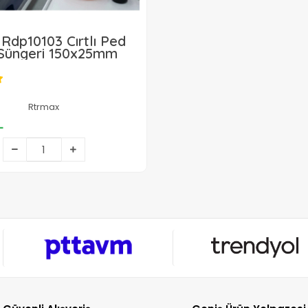
Rdp10103 Cırtlı Ped
 Süngeri 150x25mm
99,65 TL
Rtrmax
L
Sepete Ekle