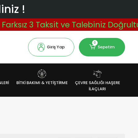
niz !
ksız 3 Taksit ve Talebiniz Doğrultus
0
Giriş Yap
Sepetim
NLERİ
BİTKİ BAKIMI & YETİŞTİRME
ÇEVRE SAĞLIĞI HAŞERE
İLAÇLARI