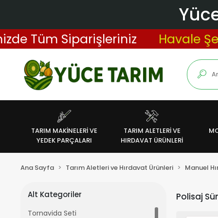
Yüce
zde Tüm Siparişleriniz
Havale Şekl
TARIM MAKİNELERİ VE
TARIM ALETLERİ VE
MO
YEDEK PARÇALARI
HIRDAVAT ÜRÜNLERİ
Ana Sayfa
Tarım Aletleri ve Hırdavat Ürünleri
Manuel Hır
Alt Kategoriler
Polisaj Sü
Tornavida Seti