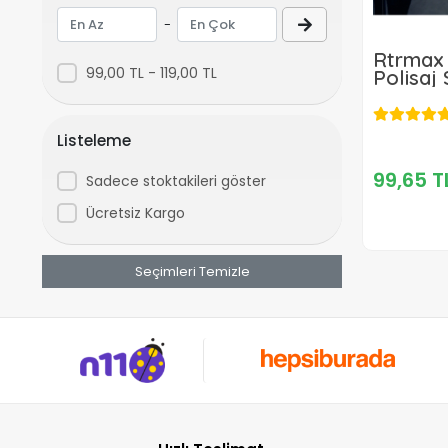
Temel Aletler ve Takım Seti
-
Hava Tabancası Ucu (Kompresörler
İçin)
Rtrmax 
99,00 TL - 119,00 TL
Polisaj
Polisaj Süngeri
Listeleme
99,65 T
Sadece stoktakileri göster
Ücretsiz Kargo
Seçimleri Temizle