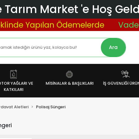
 Tarım Market 'e Hoş Geldi
inde Yapılan Ödemelerde
Vade Far
Ara
TOR YAĞLARI VE
MİSİNALAR & BAŞLIKLARI
İŞ GÜVENLİĞİ ÜRÜ
KATKILARI
davat Aletleri
Polisaj Süngeri
ngeri