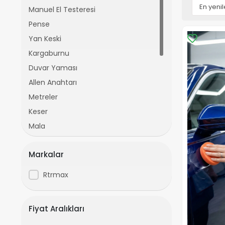
Manuel El Testeresi
Pense
Yan Keski
Kargaburnu
Duvar Yaması
Allen Anahtarı
Metreler
Keser
Mala
Zımpara ve Aksesuarları
Markalar
Çekiç
Maket Bıçağı & Bıçak Ucu
Rtrmax
Teraziler
Temizleme Spreyi
Fiyat Aralıkları
Boş Takım Çantası (Kutusu)