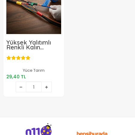
Yüksek Yalıtımlı
Renkli Kalın
Elektrik Bandı 1
Adet
29,40 TL
Yüce Tarım
29,40 TL
Sepete Ekle