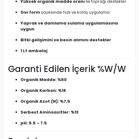
Yüksek organik madde oranı
ile toprağı destekler
Sıvı form
sayesinde hızlı ve kolay uygulama
Yaprak ve damlama sulama uygulamasına
uygun
Bitki gelişimini ve besin alımını destekler
1 Lt ambalaj
Garanti Edilen İçerik %W/W
Organik Madde: %50
Organik Karbon: %18
Organik Azot (N): %7,5
Serbest Aminoasitler: %13
pH: 5.5 – 7.5