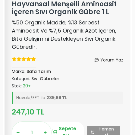
Hayvansal Menşeili Aminoasit
İçeren Sıvı Organik Gübre 1 L
%50 Organik Madde, %13 Serbest
Aminoasit Ve %7,5 Organik Azot İçeren,
Bitki Gelişimini Destekleyen Sıvı Organik
Gübredir.
Yorum Yaz
Marka:
Safa Tarım
Kategori:
Sıvı Gübreler
Stok:
20+
Havale/EFT ile
239,69 TL
247,10 TL
Sepete
Hemen