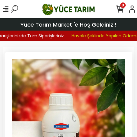
0
Yüce Tarım Market 'e Hoş Geldiniz !
rişlerinizde Tüm Siparişleriniz
Havale Şeklinde Yapılan Ödemel