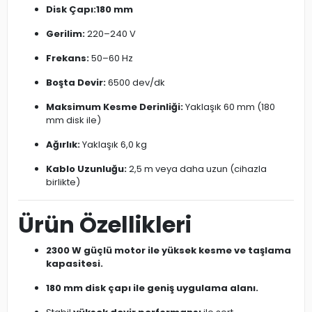
Disk Çapı:
180 mm
Gerilim:
220–240 V
Frekans:
50–60 Hz
Boşta Devir:
6500 dev/dk
Maksimum Kesme Derinliği:
Yaklaşık 60 mm (180
mm disk ile)
Ağırlık:
Yaklaşık 6,0 kg
Kablo Uzunluğu:
2,5 m veya daha uzun (cihazla
birlikte)
Ürün Özellikleri
2300 W güçlü motor ile yüksek kesme ve taşlama
kapasitesi.
180 mm disk çapı ile geniş uygulama alanı.