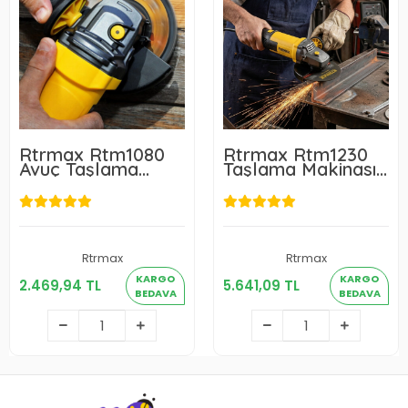
Rtrmax Rtm1080
Rtrmax Rtm1230
Avuç Taşlama
Taşlama Makinası
750W 115mm
2300W 230mm
Rtrmax
Rtrmax
2.469,94 TL
5.641,09 TL
KARGO
KARGO
2.469,94 TL
5.641,09 TL
BEDAVA
BEDAVA
Sepete Ekle
Sepete Ekle