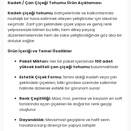
Kadeh / Çan Çiçeği Tohumu Ürün Açıklaması
Kadeh çiçeği tohumu
, bahçelerinde ve balkonlarında
nostaljik bir hava estirmek isteyen yetiştiriciler için ideal bir
seçimdir. Zarif çan şeklindeki çiçek yapısı ve geniş renk
yelpazesiyle bilinen bu bitki, hem dikey peyzaj
düzenlemelerinde hem de saksı yetiştiriciliğinde göz alıcı bir
doluluk sağlar.
Ürün İçeriği ve Temel Özellikler
Paket Miktarı:
Her bir paket içerisinde
100 adet
yüksek kaliteli çan çiçeği tohumu
bulunmaktadır.
Estetik Çiçek Formu:
İsmini aldığı kadeh veya çan
şeklindeki çiçekleri, bitki gövdesi üzerinde salkımlar
halinde dizilerek estetik bir görünüm sunar.
Renk Çeşitliliği:
Mavi, mor, pembe ve beyazın en soft
tonlarında açan çiçekleri ile doğal bir renk geçişi
oluşturur.
Dayanıklılık:
Mevsimsel geçişlere ve hafif serin
havalara karşı dirençli bir yapıya sahiptir.