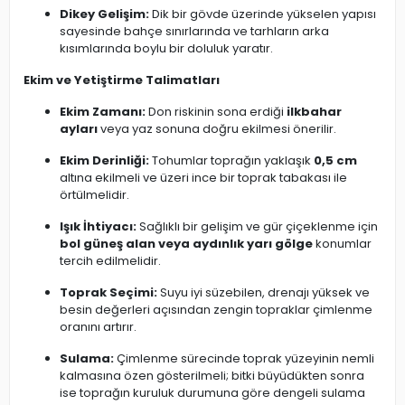
Dikey Gelişim:
Dik bir gövde üzerinde yükselen yapısı
sayesinde bahçe sınırlarında ve tarhların arka
kısımlarında boylu bir doluluk yaratır.
Ekim ve Yetiştirme Talimatları
Ekim Zamanı:
Don riskinin sona erdiği
ilkbahar
ayları
veya yaz sonuna doğru ekilmesi önerilir.
Ekim Derinliği:
Tohumlar toprağın yaklaşık
0,5 cm
altına ekilmeli ve üzeri ince bir toprak tabakası ile
örtülmelidir.
Işık İhtiyacı:
Sağlıklı bir gelişim ve gür çiçeklenme için
bol güneş alan veya aydınlık yarı gölge
konumlar
tercih edilmelidir.
Toprak Seçimi:
Suyu iyi süzebilen, drenajı yüksek ve
besin değerleri açısından zengin topraklar çimlenme
oranını artırır.
Sulama:
Çimlenme sürecinde toprak yüzeyinin nemli
kalmasına özen gösterilmeli; bitki büyüdükten sonra
ise toprağın kuruluk durumuna göre dengeli sulama