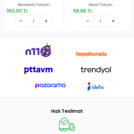
350,00 TL
58,88 TL
Akademi Tohum
Nesil Tohum
350,00 TL
58,88 TL
Sepete Ekle
Sepete Ekle
Hızlı Teslimat