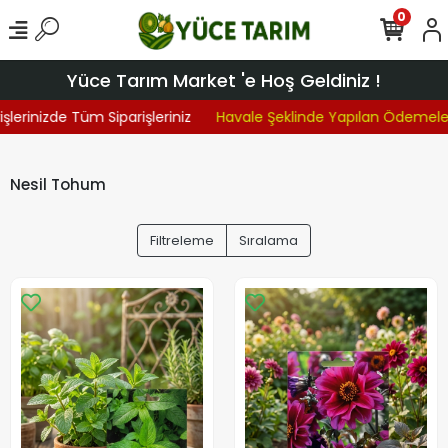
0
Yüce Tarım Market 'e Hoş Geldiniz !
rinizde Tüm Siparişleriniz
Havale Şeklinde Yapılan Ödemelerde
Nesil Tohum
Filtreleme
Sıralama