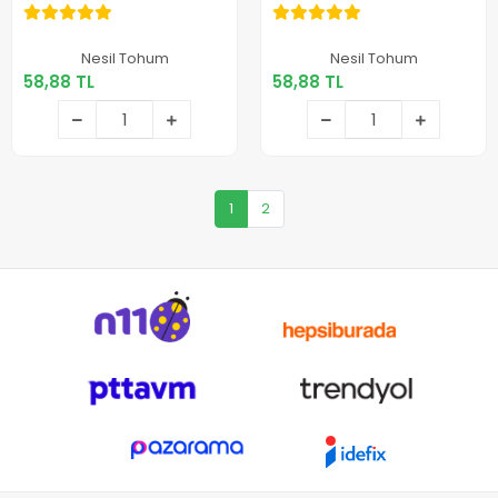
58,88 TL
58,88 TL
Nesil Tohum
Nesil Tohum
58,88 TL
58,88 TL
Sepete Ekle
Sepete Ekle
1
2