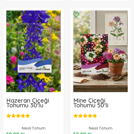
Hazeran Çiçeği
Mine Çiçeği
Tohumu 30'lu
Tohumu 50'li
58,88 TL
58,88 TL
Nesil Tohum
Nesil Tohum