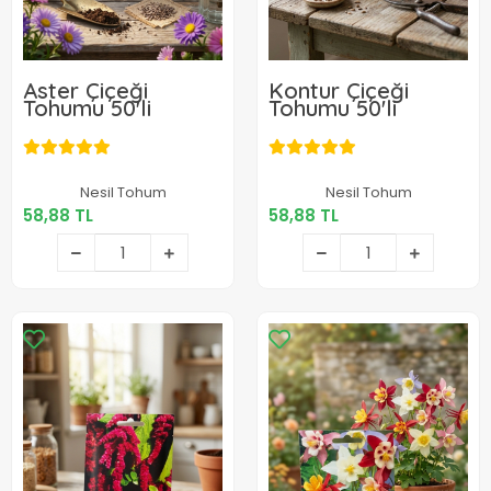
Aster Çiçeği
Kontur Çiçeği
Tohumu 50'li
Tohumu 50'li
58,88 TL
58,88 TL
Nesil Tohum
Nesil Tohum
58,88 TL
58,88 TL
Sepete Ekle
Sepete Ekle