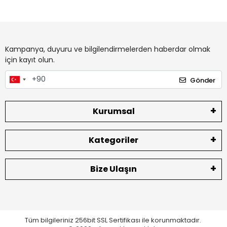
Kampanya, duyuru ve bilgilendirmelerden haberdar olmak
için kayıt olun.
Gönder
Kurumsal
Kategoriler
Bize Ulaşın
Tüm bilgileriniz 256bit SSL Sertifikası ile korunmaktadır.