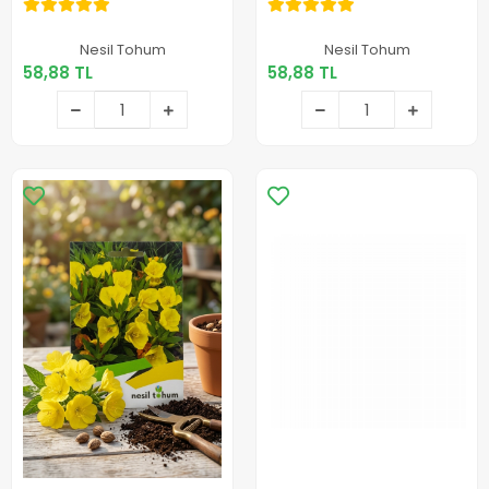
58,88 TL
58,88 TL
Nesil Tohum
Nesil Tohum
58,88 TL
58,88 TL
Sepete Ekle
Sepete Ekle