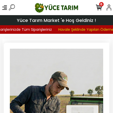
0
Yüce Tarım Market 'e Hoş Geldiniz !
işlerinizde Tüm Siparişleriniz
Havale Şeklinde Yapılan Ödemel