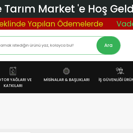
 Tarım Market 'e Hoş Geldi
inde Yapılan Ödemelerde
Vade Far
Ara
TOR YAĞLARI VE
MİSİNALAR & BAŞLIKLARI
İŞ GÜVENLİĞİ ÜRÜ
KATKILARI