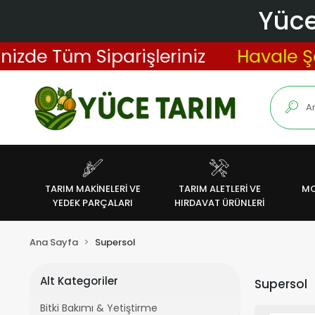
Yüce
zde Tüm Siparişleriniz
Havale Şekl
TARIM MAKİNELERİ VE
TARIM ALETLERİ VE
MO
YEDEK PARÇALARI
HIRDAVAT ÜRÜNLERİ
Ana Sayfa
Supersol
Alt Kategoriler
Supersol
Bitki Bakımı & Yetiştirme