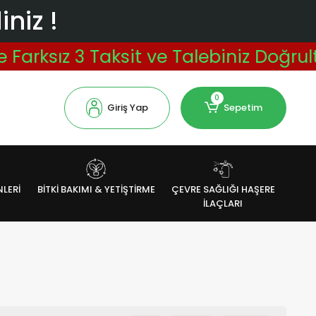
niz !
ksız 3 Taksit ve Talebiniz Doğrultus
0
Giriş Yap
Sepetim
NLERİ
BİTKİ BAKIMI & YETİŞTİRME
ÇEVRE SAĞLIĞI HAŞERE
İLAÇLARI