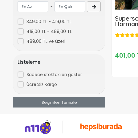
Bartech
-
Baugen
Superso
BHD
349,00 TL - 419,00 TL
Harmanl
Bion
419,00 TL - 489,00 TL
Bolat
489,00 TL ve üzeri
Candem
401,00 
CatPower
Listeleme
ChelikBei
Sadece stoktakileri göster
CMC
Ücretsiz Kargo
Çoker
Crotex
Seçimleri Temizle
Delta
Dmax
Echo