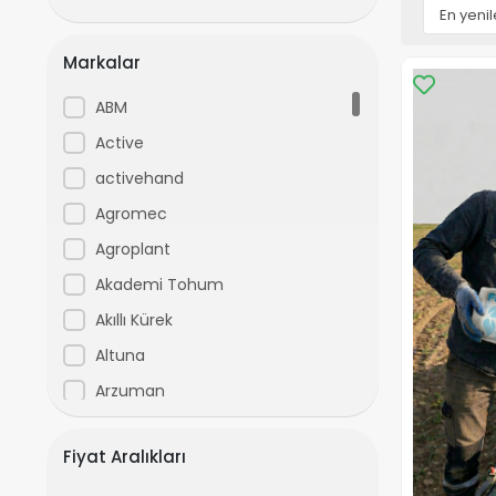
Markalar
ABM
Active
activehand
Agromec
Agroplant
Akademi Tohum
Akıllı Kürek
Altuna
Arzuman
Avenir
Fiyat Aralıkları
ayforce