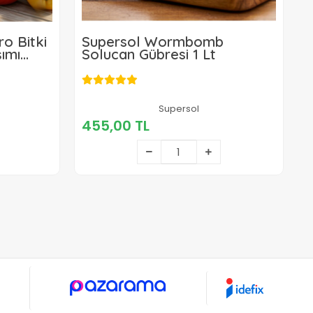
o Bitki
Supersol Wormbomb
ımı
Solucan Gübresi 1 Lt
455,00 TL
Supersol
455,00 TL
Sepete Ekle