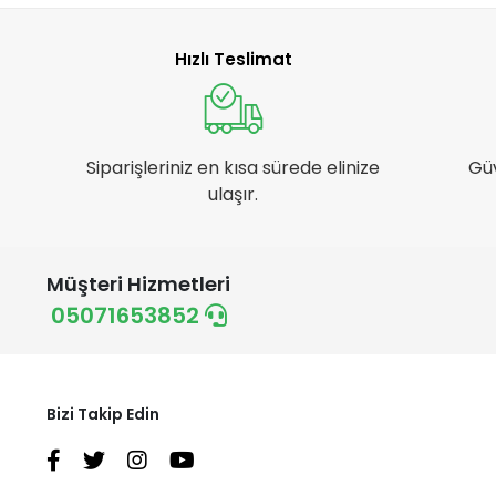
Einhell
Ekofarm
Hızlı Teslimat
Elf
Elit Branda
Emka Max
Siparişleriniz en kısa sürede elinize
Gü
Euro Gübre
ulaşır.
Farmin
Ferrino
Müşteri Hizmetleri
First
05071653852
Fivestar
Hand sfd
Handy
Bizi Takip Edin
Hazal
Husqvarna