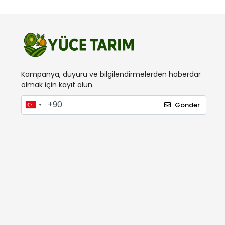
İgsaş
Inox
İnterbag
Ital
Kama
Kampanya, duyuru ve bilgilendirmelerden haberdar
Karia
olmak için kayıt olun.
Kawashima
Gönder
Kayıket
Kobalt
Koham
Lider Gübre
London
Mager
Makrogen