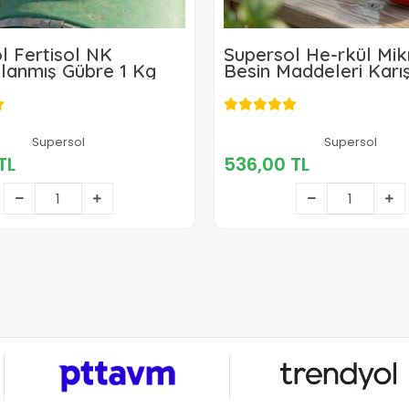
l Fertisol NK
Supersol He-rkül Mikr
anmış Gübre 1 Kg
Besin Maddeleri Karış
(EC) 1 Kg
401,00 TL
Supersol
536,00 TL
Supersol
TL
536,00 TL
Sepete Ekle
Sepete Ekle