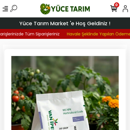
0
Yüce Tarım Market 'e Hoş Geldiniz !
işlerinizde Tüm Siparişleriniz
Havale Şeklinde Yapılan Ödemel