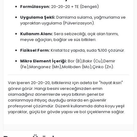
Formülasyon:
20-20-20 + TE (Dengeli)
Uygulama Şekli:
Damlama sulama, yağmurlama ve
yapraktan uygulama (Pülverizasyon).
Kullanım Alanı:
Sera sebzeciliği, açık alan tarımı,
meyve ağaçları, bağlar ve süs bitkileri.
Fiziksel Form:
Kristal toz yapıda, suda %100 çözünür.
Mikro Element İçeriği:
Bor (B),Bakır (Cu),Demir
(Fe),Manganez (Mn),Molibden (Mo),Çinko (Zn).
Van Iperen 20-20-20, bitkileriniz için adeta bir "hayat iksiri"
görevi görür. Hangi besini vereceğinizden emin
olamadığınız dönemlerde veya bitkinin genel bir
canlanmaya ihtiyaç duyduğu anlarda en güvenilir
profesyonel çözümdür. Düzenli kullanımda daha koyu yeşil
yapraklar, güçlü bir gövde yapısı ve bol çiçeklenme sağlar.