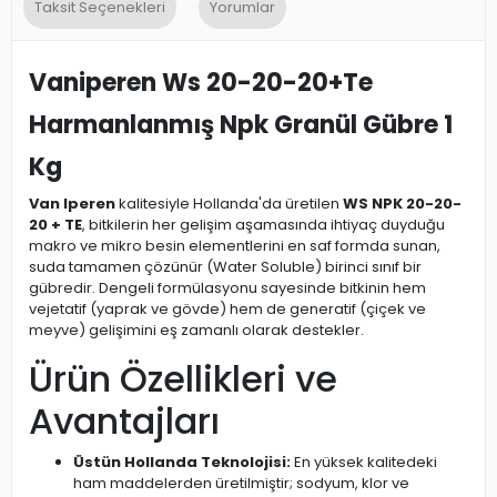
Taksit Seçenekleri
Yorumlar
Vaniperen Ws 20-20-20+Te
Harmanlanmış Npk Granül Gübre 1
Kg
Van Iperen
kalitesiyle Hollanda'da üretilen
WS NPK 20-20-
20 + TE
, bitkilerin her gelişim aşamasında ihtiyaç duyduğu
makro ve mikro besin elementlerini en saf formda sunan,
suda tamamen çözünür (Water Soluble) birinci sınıf bir
gübredir. Dengeli formülasyonu sayesinde bitkinin hem
vejetatif (yaprak ve gövde) hem de generatif (çiçek ve
meyve) gelişimini eş zamanlı olarak destekler.
Ürün Özellikleri ve
Avantajları
Üstün Hollanda Teknolojisi:
En yüksek kalitedeki
ham maddelerden üretilmiştir; sodyum, klor ve