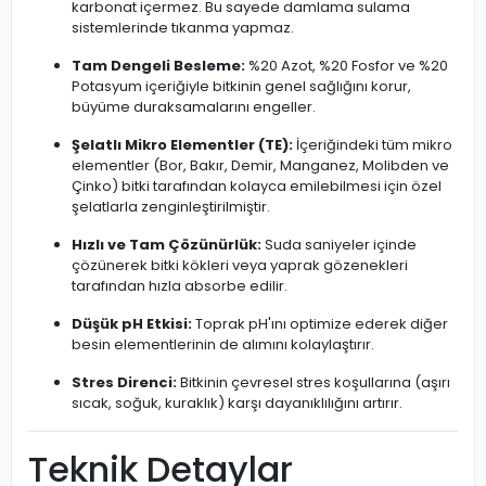
karbonat içermez. Bu sayede damlama sulama
sistemlerinde tıkanma yapmaz.
Tam Dengeli Besleme:
%20 Azot, %20 Fosfor ve %20
Potasyum içeriğiyle bitkinin genel sağlığını korur,
büyüme duraksamalarını engeller.
Şelatlı Mikro Elementler (TE):
İçeriğindeki tüm mikro
elementler (Bor, Bakır, Demir, Manganez, Molibden ve
Çinko) bitki tarafından kolayca emilebilmesi için özel
şelatlarla zenginleştirilmiştir.
Hızlı ve Tam Çözünürlük:
Suda saniyeler içinde
çözünerek bitki kökleri veya yaprak gözenekleri
tarafından hızla absorbe edilir.
Düşük pH Etkisi:
Toprak pH'ını optimize ederek diğer
besin elementlerinin de alımını kolaylaştırır.
Stres Direnci:
Bitkinin çevresel stres koşullarına (aşırı
sıcak, soğuk, kuraklık) karşı dayanıklılığını artırır.
Teknik Detaylar