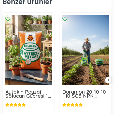
Benzer Ürünler
Aytekin Peyzaj
Duramon 20-10-10
Solucan Gübresi 10
+10 SO3 NPK
L
İnhibitörlü Yeşil -
Akıllı Gübre 25 Kg