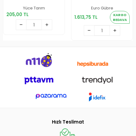
205,00 TL
Yüce Tarım
Euro Gübre
1.613,75 TL
205,00 TL
KARGO
1.613,75 TL
Sepete Ekle
BEDAVA
Sepete Ekle
Hızlı Teslimat