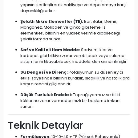
yapısını sertleştirerek nakliyeye ve depolamaya karşı
dayanıklılığı artırır.
Şelatlı Mikro Elementler (TE):
Bor, Bakır, Demir,
Manganez, Molibden ve Çinko gibi temel iz
elementleri, bitkinin en yüksek verimle alabileceği
şelatlı formda sunar.
Saf ve Kaliteli Ham Madde:
Sodyum, klor ve
karbonat gibi bitkiye zarar verebilecek veya sulama
sistemlerini tıkayabilecek maddelerden arındırılmıştır.
Su Dengesi ve Direnç:
Potasyumun su düzenleyici
etkisi sayesinde bitkinin kuraklık, sıcaklık ve hastalıklara
karşı direncini güçlendirir.
Düşük Tuzluluk Endeksi:
Toprağı yormaz ve bitki
köklerine zarar vermeden hızlı bir besleme imkanı
sunar.
Teknik Detaylar
Formülasyon:
10-10-40 + TE (Yüksek Potasyumlu)