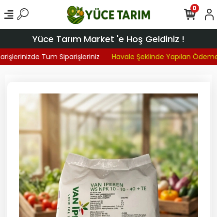
0
Yüce Tarım Market 'e Hoş Geldiniz !
işlerinizde Tüm Siparişleriniz
Havale Şeklinde Yapılan Ödemel