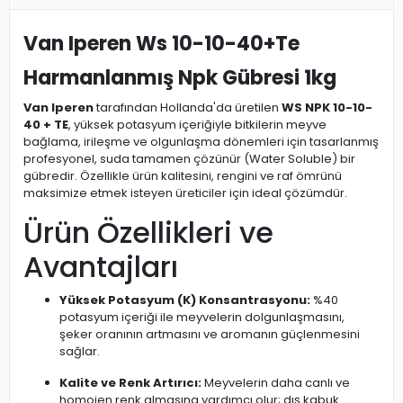
Van Iperen Ws 10-10-40+Te
Harmanlanmış Npk Gübresi 1kg
Van Iperen
tarafından Hollanda'da üretilen
WS NPK 10-10-
40 + TE
, yüksek potasyum içeriğiyle bitkilerin meyve
bağlama, irileşme ve olgunlaşma dönemleri için tasarlanmış
profesyonel, suda tamamen çözünür (Water Soluble) bir
gübredir. Özellikle ürün kalitesini, rengini ve raf ömrünü
maksimize etmek isteyen üreticiler için ideal çözümdür.
Ürün Özellikleri ve
Avantajları
Yüksek Potasyum (K) Konsantrasyonu:
%40
potasyum içeriği ile meyvelerin dolgunlaşmasını,
şeker oranının artmasını ve aromanın güçlenmesini
sağlar.
Kalite ve Renk Artırıcı:
Meyvelerin daha canlı ve
homojen renk almasına yardımcı olur; dış kabuk