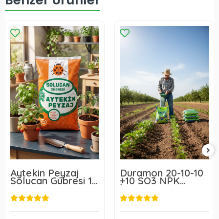
Benzer Ürünler
Aytekin Peyzaj
Duramon 20-10-10
Solucan Gübresi 10
+10 SO3 NPK
L
İnhibitörlü Yeşil -
Akıllı Gübre 25 Kg