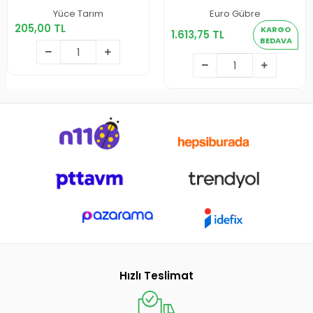
205,00 TL
Yüce Tarım
Euro Gübre
1.613,75 TL
205,00 TL
KARGO
1.613,75 TL
Sepete Ekle
BEDAVA
Sepete Ekle
Hızlı Teslimat