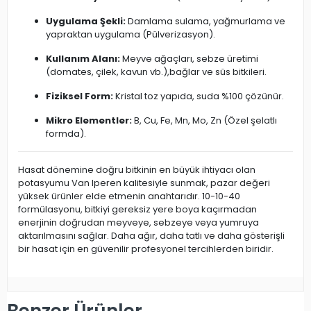
Uygulama Şekli:
Damlama sulama, yağmurlama ve
yapraktan uygulama (Pülverizasyon).
Kullanım Alanı:
Meyve ağaçları, sebze üretimi
(domates, çilek, kavun vb.),bağlar ve süs bitkileri.
Fiziksel Form:
Kristal toz yapıda, suda %100 çözünür.
Mikro Elementler:
B, Cu, Fe, Mn, Mo, Zn (Özel şelatlı
formda).
Hasat dönemine doğru bitkinin en büyük ihtiyacı olan
potasyumu Van Iperen kalitesiyle sunmak, pazar değeri
yüksek ürünler elde etmenin anahtarıdır. 10-10-40
formülasyonu, bitkiyi gereksiz yere boya kaçırmadan
enerjinin doğrudan meyveye, sebzeye veya yumruya
aktarılmasını sağlar. Daha ağır, daha tatlı ve daha gösterişli
bir hasat için en güvenilir profesyonel tercihlerden biridir.