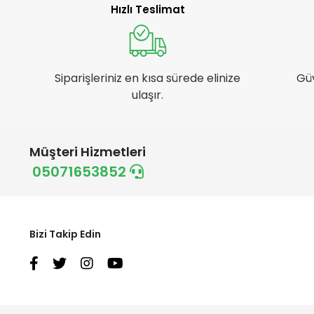
Elf
Hızlı Teslimat
Elit Branda
Emka Max
Euro Gübre
Siparişleriniz en kısa sürede elinize
Gü
Farmin
ulaşır.
Ferrino
First
Müşteri Hizmetleri
Fivestar
05071653852
Hand sfd
Handy
Hazal
Bizi Takip Edin
Husqvarna
İgsaş
Inox