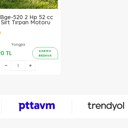
 Bge-520 2 Hp 52 cc
 Sırt Tırpan Motoru
Yongjia
11.300,00 TL
KARGO
00 TL
BEDAVA
Sepete Ekle