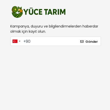
İnterbag
Ital
Kama
Karia
Kampanya, duyuru ve bilgilendirmelerden haberdar
olmak için kayıt olun.
Kawashima
Kayıket
Gönder
Kobalt
Koham
Lider Gübre
London
Mager
Makrogen
Marmara
Max Extra