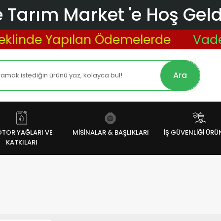
 Tarım Market 'e Hoş Geldi
linde Yapılan Ödemelerde
Vade Fa
Ara
TOR YAĞLARI VE
MİSİNALAR & BAŞLIKLARI
İŞ GÜVENLİĞİ ÜRÜ
KATKILARI