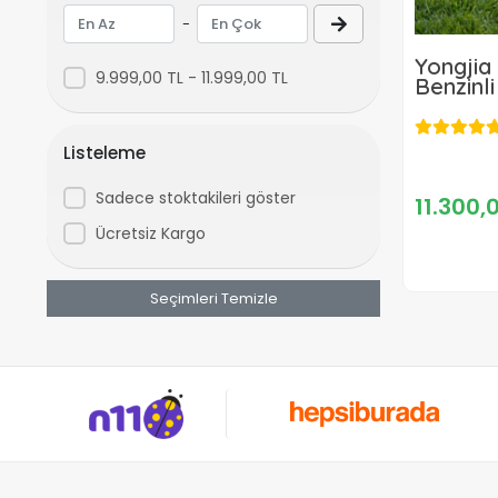
Baugen
-
BHD
Yongjia
Bion
9.999,00 TL - 11.999,00 TL
Benzinli
Bolat
Candem
Listeleme
CatPower
Sadece stoktakileri göster
11.300,
ChelikBei
Ücretsiz Kargo
CMC
Çoker
Seçimleri Temizle
Crotex
Dmax
Echo
Einhell
Ekofarm