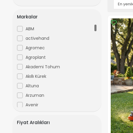
Markalar
ABM
activehand
Agromec
Agroplant
Akademi Tohum
Akıllı Kürek
Altuna
Arzuman
Avenir
ayforce
Fiyat Aralıkları
Bartech