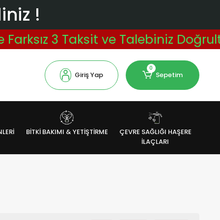
niz !
rksız 3 Taksit ve Talebiniz Doğrultu
0
Giriş Yap
Sepetim
NLERİ
BİTKİ BAKIMI & YETİŞTİRME
ÇEVRE SAĞLIĞI HAŞERE
İLAÇLARI