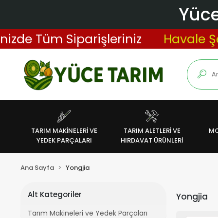
Yüce
izde Tüm Siparişleriniz
Havale Şek
TARIM MAKİNELERİ VE
TARIM ALETLERİ VE
MO
YEDEK PARÇALARI
HIRDAVAT ÜRÜNLERİ
Ana Sayfa
Yongjia
Alt Kategoriler
Yongjia
Tarım Makineleri ve Yedek Parçaları