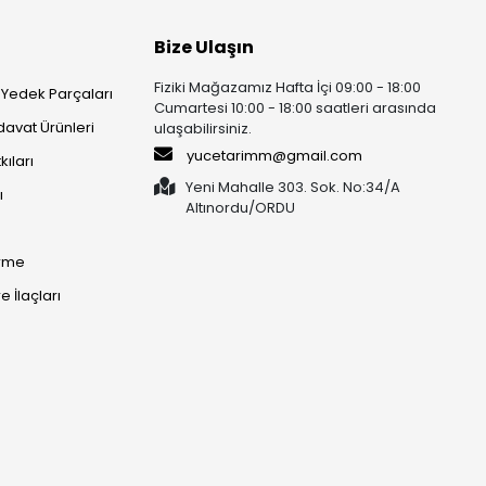
Bize Ulaşın
Fiziki Mağazamız Hafta İçi 09:00 - 18:00
 Yedek Parçaları
Cumartesi 10:00 - 18:00 saatleri arasında
rdavat Ürünleri
ulaşabilirsiniz.
yucetarimm@gmail.com
kıları
Yeni Mahalle 303. Sok. No:34/A
ı
Altınordu/ORDU​​​​​​​
irme
 İlaçları