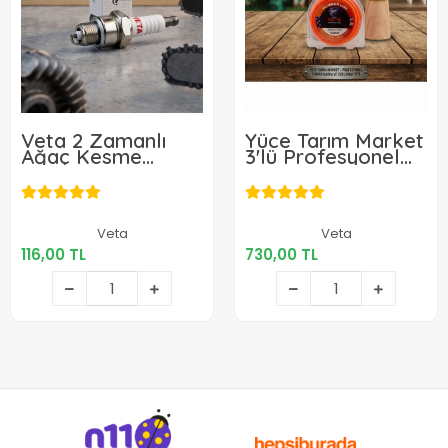
Veta 2 Zamanlı
Yüce Tarım Market
Ağaç Kesme
3'lü Profesyonel
Motoru ve Tırpan
Tırpan Bakım ve
Motoru Bujisi
Kullanım Seti
116,00 TL
730,00 TL
Veta
Veta
116,00 TL
730,00 TL
Sepete Ekle
Sepete Ekle