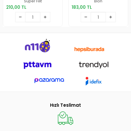
Super Filit
Bion
210,00 TL
183,00 TL
Sepete Ekle
Sepete Ekle
Hızlı Teslimat