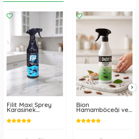
Filit Maxi Sprey
Bion
Karasinek
Hamamböceği ve
Hamamböceği
Karınca Spreyi 450
Karınca Pire 450
ml
Ml
210,00 TL
183,00 TL