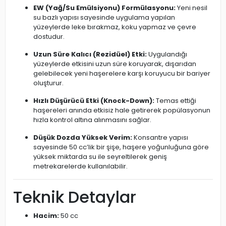
EW (Yağ/Su Emülsiyonu) Formülasyonu:
Yeni nesil
su bazlı yapısı sayesinde uygulama yapılan
yüzeylerde leke bırakmaz, koku yapmaz ve çevre
dostudur.
Uzun Süre Kalıcı (Rezidüel) Etki:
Uygulandığı
yüzeylerde etkisini uzun süre koruyarak, dışarıdan
gelebilecek yeni haşerelere karşı koruyucu bir bariyer
oluşturur.
Hızlı Düşürücü Etki (Knock-Down):
Temas ettiği
haşereleri anında etkisiz hale getirerek popülasyonun
hızla kontrol altına alınmasını sağlar.
Düşük Dozda Yüksek Verim:
Konsantre yapısı
sayesinde 50 cc’lik bir şişe, haşere yoğunluğuna göre
yüksek miktarda su ile seyreltilerek geniş
metrekarelerde kullanılabilir.
Teknik Detaylar
Hacim:
50 cc