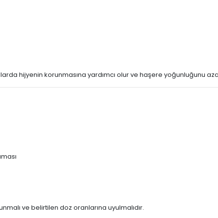
nlarda hijyenin korunmasına yardımcı olur ve haşere yoğunluğunu az
laması
nmalı ve belirtilen doz oranlarına uyulmalıdır.