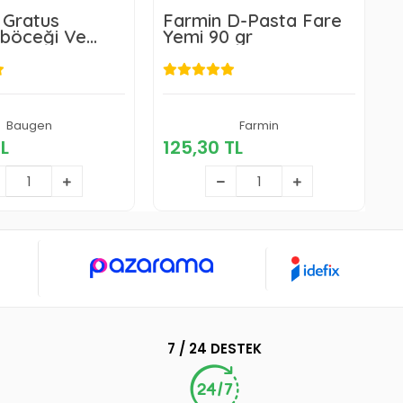
 Gratus
Farmin D-Pasta Fare
öceği Ve
Yemi 90 gr
9
Jeli 35 gr
301,10 TL
Baugen
125,30 TL
Farmin
TL
125,30 TL
Sepete Ekle
Sepete Ekle
7 / 24 DESTEK