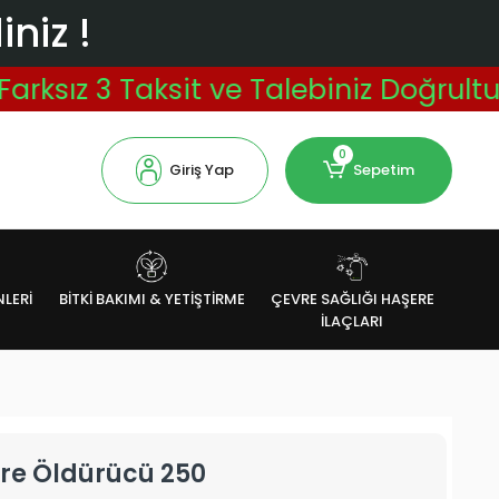
niz !
3 Taksit ve Talebiniz Doğrultusunda 
0
Giriş Yap
Sepetim
NLERİ
BİTKİ BAKIMI & YETİŞTİRME
ÇEVRE SAĞLIĞI HAŞERE
İLAÇLARI
ere Öldürücü 250