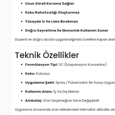
Uzun Süreli Koruma Sağlar
Koku Rahatsızlığı Oluşturmaz
Yüzeyde İz Ve Leke Bırakmaz
Doğru Seyreltme İle Ekonomik Kullanım Sunar
Düzenli ve doğru dozda uygulandığında özellikle kapalı ala
Teknik Özellikler
Formülasyon Tipi:
SC (Süspansiyon Konsantre)
Koku:
Kokusuz
Uygulama Şekli:
Sprey / Pülverizatör İle Yüzey Uygu
Kullanım Alanı:
İç Ve Dış Mekan
Ambalaj:
Ürün Seçeneğine Göre Değişebilir
Uygulama öncesinde ürün etiketindeki talimatlar dikkatle oku