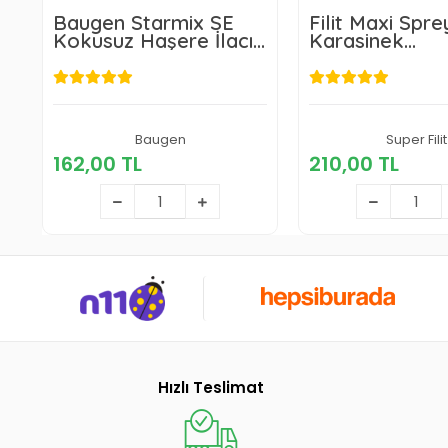
Baugen Starmix SE
Filit Maxi Spre
Kokusuz Haşere İlacı
Karasinek
50 ml
Hamamböceğ
Karınca Pire 4
162,00 TL
Baugen
210,00 T
Super Filit
162,00 TL
210,00 TL
Sepete Ekle
Sepete E
Hızlı Teslimat