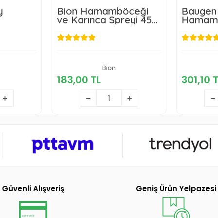
y
Bion Hamamböceği
Baugen
ve Karınca Spreyi 450
Hamamb
i
ml
Karınca 
50 Ml
L
183,00 TL
Bion
183,00 TL
301,10 
kle
Sepete Ekle
Güvenli Alışveriş
Geniş Ürün Yelpazesi