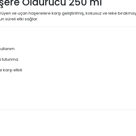
şere Öldürücü 250 ml
yürüyen ve uçan haşerelere karşı geliştirilmiş, kokusuz ve leke bırakm
 süreli etki sağlar.
kullanım
ü tutunma
karşı etkili