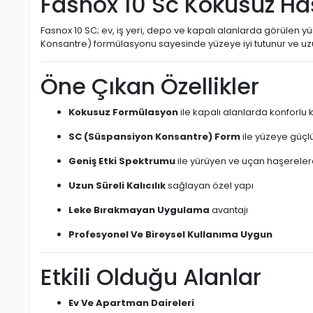
Fasnox 10 Sc Kokusuz Ha
Fasnox 10 SC; ev, iş yeri, depo ve kapalı alanlarda görülen 
Konsantre) formülasyonu sayesinde yüzeye iyi tutunur ve uzun
Öne Çıkan Özellikler
Kokusuz Formülasyon
ile kapalı alanlarda konforlu 
SC (Süspansiyon Konsantre) Form
ile yüzeye güçl
Geniş Etki Spektrumu
ile yürüyen ve uçan haşerelere 
Uzun Süreli Kalıcılık
sağlayan özel yapı
Leke Bırakmayan Uygulama
avantajı
Profesyonel Ve Bireysel Kullanıma Uygun
Etkili Olduğu Alanlar
Ev Ve Apartman Daireleri