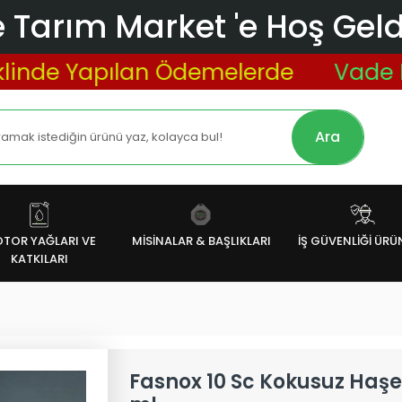
 Tarım Market 'e Hoş Geldi
Yapılan Ödemelerde
Vade Farksız 
Ara
TOR YAĞLARI VE
MİSİNALAR & BAŞLIKLARI
İŞ GÜVENLİĞİ ÜRÜ
KATKILARI
Fasnox 10 Sc Kokusuz Haş