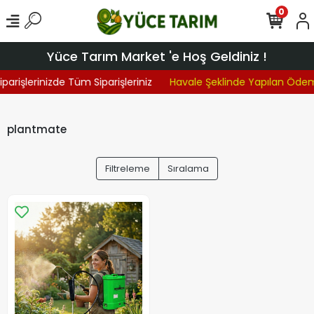
0
Yüce Tarım Market 'e Hoş Geldiniz !
parişlerinizde Tüm Siparişleriniz
Havale Şeklinde Yapılan Öde
plantmate
Filtreleme
Sıralama