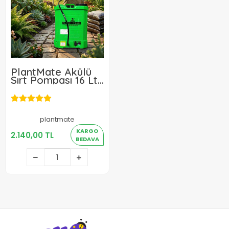
PlantMate Akülü
Sırt Pompası 16 Lt
5.5 Kg
plantmate
2.140,00 TL
KARGO
2.140,00 TL
BEDAVA
Sepete Ekle