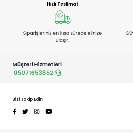
Einhell
Hızlı Teslimat
Ekofarm
Elf
Elit Branda
Siparişleriniz en kısa sürede elinize
Gü
Emka Max
ulaşır.
Euro Gübre
Farmin
Müşteri Hizmetleri
Ferrino
05071653852
First
Fivestar
Hand sfd
Bizi Takip Edin
Handy
Hazal
Husqvarna