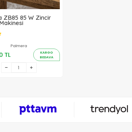
 ZB85 85 W Zincir
Makinesi
Palmera
2.072,50 TL
KARGO
0 TL
BEDAVA
Sepete Ekle