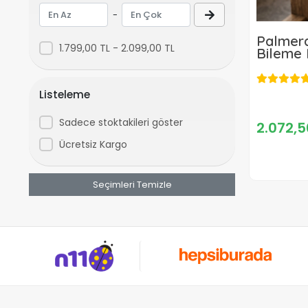
Bartech
-
Baugen
Palmera
BHD
1.799,00 TL - 2.099,00 TL
Bileme 
Bion
Bolat
Listeleme
Candem
Sadece stoktakileri göster
2.072,5
CatPower
Ücretsiz Kargo
ChelikBei
CMC
Seçimleri Temizle
Çoker
Crotex
Delta
Dmax
Echo