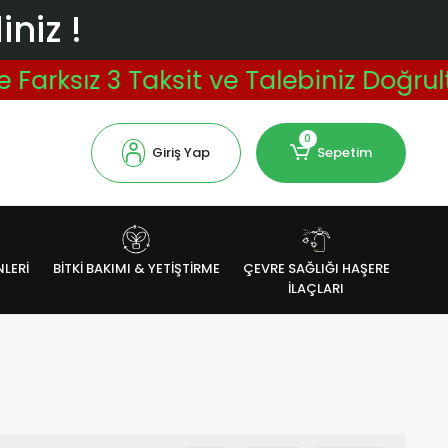
niz !
rksız 3 Taksit ve Talebiniz Doğrultu
0
Giriş Yap
Sepetim
NLERİ
BİTKİ BAKIMI & YETİŞTİRME
ÇEVRE SAĞLIĞI HAŞERE
İLAÇLARI