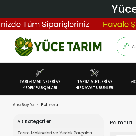
Yüce
izde Tüm Siparişleriniz
Havale Şek
TARIM MAKİNELERİ VE
TARIM ALETLERİ VE
MO
YEDEK PARÇALARI
HIRDAVAT ÜRÜNLERİ
Ana Sayfa
Palmera
Alt Kategoriler
Palmera
Tarım Makineleri ve Yedek Parçaları