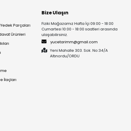
Bize Ulaşın
Fiziki Mağazamız Hafta İçi 09:00 - 18:00
 Yedek Parçaları
Cumartesi 10:00 - 18:00 saatleri arasında
rdavat Ürünleri
ulaşabilirsiniz.
yucetarimm@gmail.com
kıları
Yeni Mahalle 303. Sok. No:34/A
ı
Altınordu/ORDU​​​​​​​
irme
 İlaçları