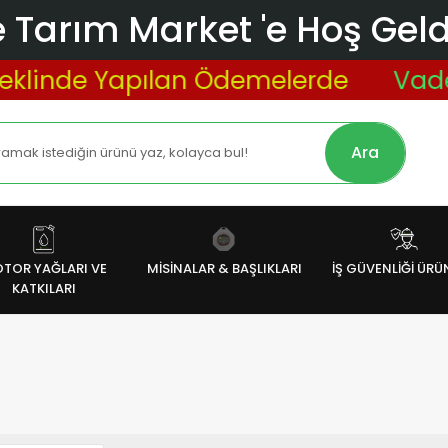
 Tarım Market 'e Hoş Geldi
linde Yapılan Ödemelerde
Vade Fa
Ara
TOR YAĞLARI VE
MİSİNALAR & BAŞLIKLARI
İŞ GÜVENLİĞİ ÜRÜ
KATKILARI