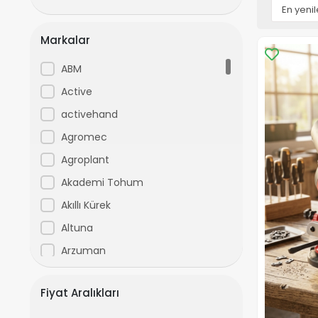
Markalar
ABM
Active
activehand
Agromec
Agroplant
Akademi Tohum
Akıllı Kürek
Altuna
Arzuman
Avenir
Fiyat Aralıkları
ayforce