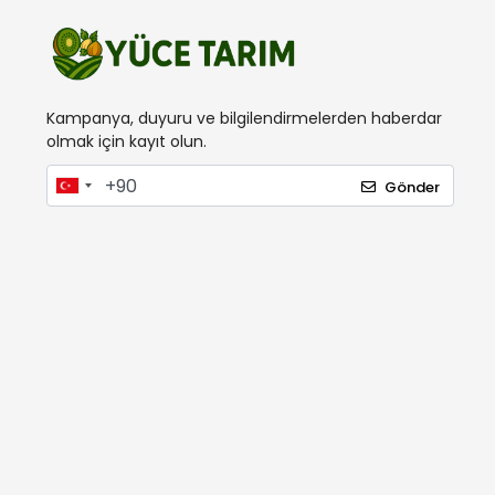
İgsaş
Inox
İnterbag
Ital
Kampanya, duyuru ve bilgilendirmelerden haberdar
olmak için kayıt olun.
Kama
Karia
Gönder
Kawashima
Kayıket
Kobalt
Koham
Lider Gübre
London
Mager
Makrogen