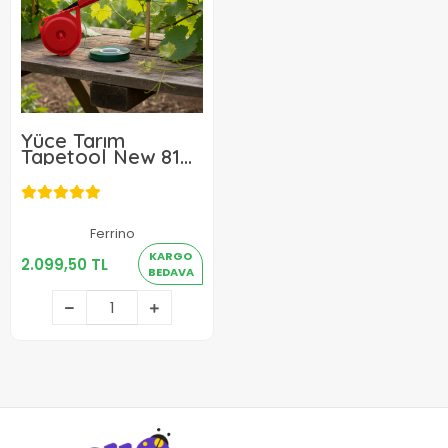
Yüce Tarım
Tapetool New 8108
Manuel Bitki
Bağlama
Tabancası
Ferrino
2.099,50 TL
KARGO
2.099,50 TL
BEDAVA
Sepete Ekle