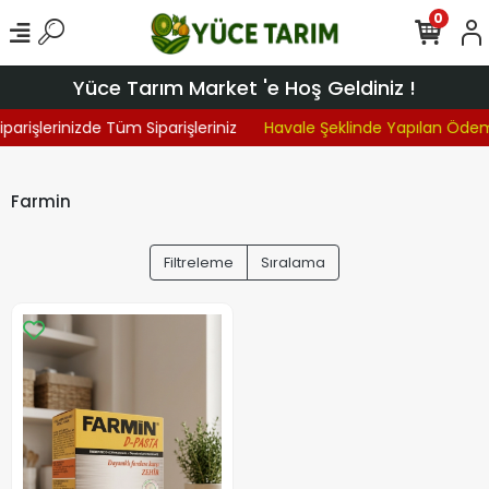
0
Yüce Tarım Market 'e Hoş Geldiniz !
parişlerinizde Tüm Siparişleriniz
Havale Şeklinde Yapılan Öde
Farmin
Filtreleme
Sıralama