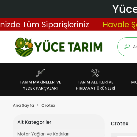
Yüce
zde Tüm Siparişleriniz
Havale Şek
TARIM MAKİNELERİ VE
TARIM ALETLERİ VE
MO
YEDEK PARÇALARI
HIRDAVAT ÜRÜNLERİ
Ana Sayfa
Crotex
Alt Kategoriler
Crotex
Motor Yağları ve Katkıları