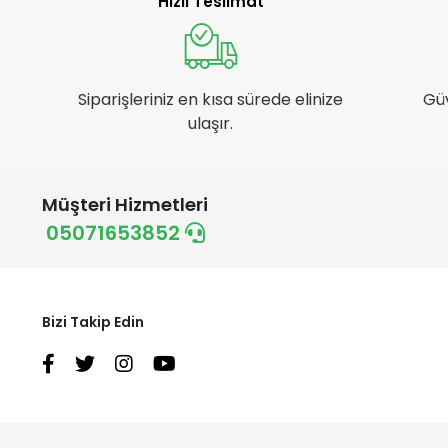
Elf
Hızlı Teslimat
Elit Branda
Emka Max
Euro Gübre
Siparişleriniz en kısa sürede elinize
Gü
ulaşır.
Farmin
Ferrino
First
Müşteri Hizmetleri
Fivestar
05071653852
Hand sfd
Handy
Hazal
Bizi Takip Edin
Husqvarna
İgsaş
Inox