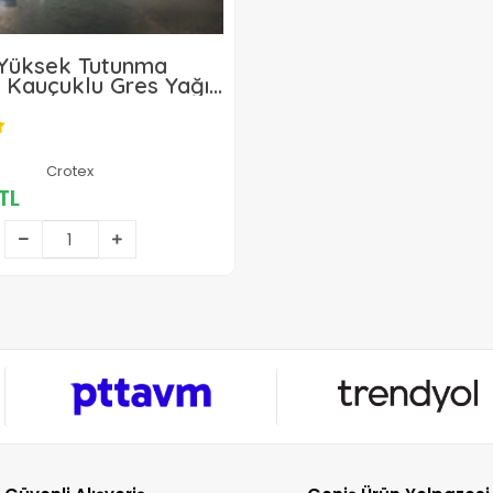
 Yüksek Tutunma
li Kauçuklu Gres Yağı
286,25 TL
Crotex
TL
Sepete Ekle