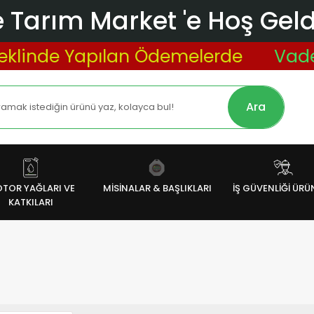
 Tarım Market 'e Hoş Geldi
linde Yapılan Ödemelerde
Vade Fa
Ara
TOR YAĞLARI VE
MİSİNALAR & BAŞLIKLARI
İŞ GÜVENLİĞİ ÜRÜ
KATKILARI