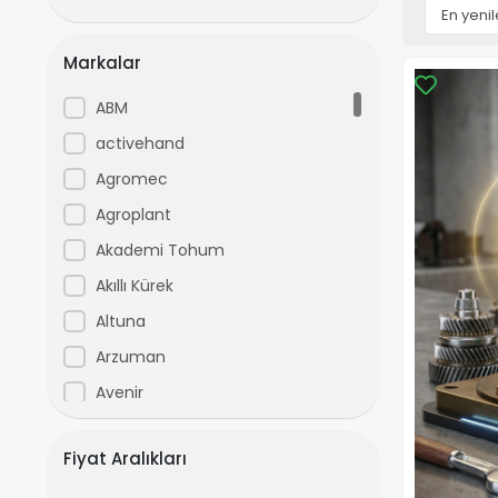
Markalar
ABM
activehand
Agromec
Agroplant
Akademi Tohum
Akıllı Kürek
Altuna
Arzuman
Avenir
ayforce
Fiyat Aralıkları
Bartech