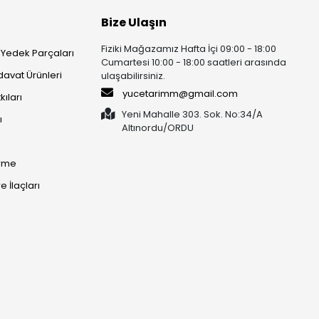
Bize Ulaşın
Fiziki Mağazamız Hafta İçi 09:00 - 18:00
 Yedek Parçaları
Cumartesi 10:00 - 18:00 saatleri arasında
rdavat Ürünleri
ulaşabilirsiniz.
yucetarimm@gmail.com
kıları
Yeni Mahalle 303. Sok. No:34/A
ı
Altınordu/ORDU​​​​​​​
irme
 İlaçları