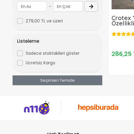
Baugen
-
BHD
Crotex
Bion
279,00 TL ve üzeri
Özellik
1 L
Bolat
Candem
Listeleme
CatPower
286,25 
Sadece stoktakileri göster
ChelikBei
Ücretsiz Kargo
CMC
Çoker
Seçimleri Temizle
Crotex
Dmax
Echo
Einhell
Ekofarm