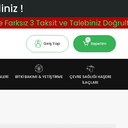
niz !
rksız 3 Taksit ve Talebiniz Doğrultu
0
Giriş Yap
Sepetim
NLERİ
BİTKİ BAKIMI & YETİŞTİRME
ÇEVRE SAĞLIĞI HAŞERE
İLAÇLARI