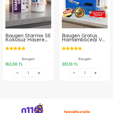
Baugen Starmix SE
Baugen Gratus
Kokusuz Haşere
Hamamböceği Ve
İlacı 50 ml
Karınca Jeli 35 gr
162,00 TL
301,10 TL
Baugen
Baugen
162,00 TL
301,10 TL
Sepete Ekle
Sepete Ekle