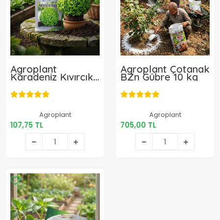
Agroplant
Agroplant Çotanak
Karadeniz Kıvırcık
BZn Gübre 10 kg
Marul Tohumu 25
gr
107,75 TL
705,00 TL
Agroplant
Agroplant
107,75 TL
705,00 TL
Sepete Ekle
Sepete Ekle