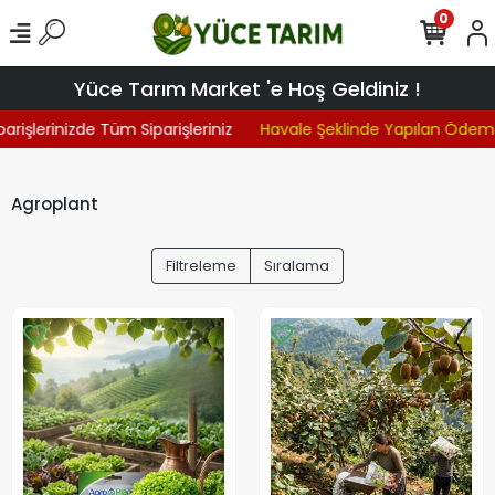
0
Yüce Tarım Market 'e Hoş Geldiniz !
arişlerinizde Tüm Siparişleriniz
Havale Şeklinde Yapılan Ödeme
Agroplant
Filtreleme
Sıralama