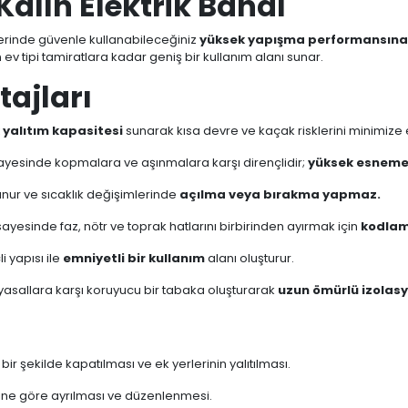
Kalın Elektrik Bandı
mlerinde güvenle kullanabileceğiniz
yüksek yapışma performansına
ev tipi tamiratlara kadar geniş bir kullanım alanı sunar.
tajları
 yalıtım kapasitesi
sunarak kısa devre ve kaçak risklerini minimize 
 sayesinde kopmalara ve aşınmalara karşı dirençlidir;
yüksek esneme 
unur ve sıcaklık değişimlerinde
açılma veya bırakma yapmaz.
sayesinde faz, nötr ve toprak hatlarını birbirinden ayırmak için
kodlam
i yapısı ile
emniyetli bir kullanım
alanı oluşturur.
yasallara karşı koruyucu bir tabaka oluşturarak
uzun ömürlü izolas
bir şekilde kapatılması ve ek yerlerinin yalıtılması.
rine göre ayrılması ve düzenlenmesi.