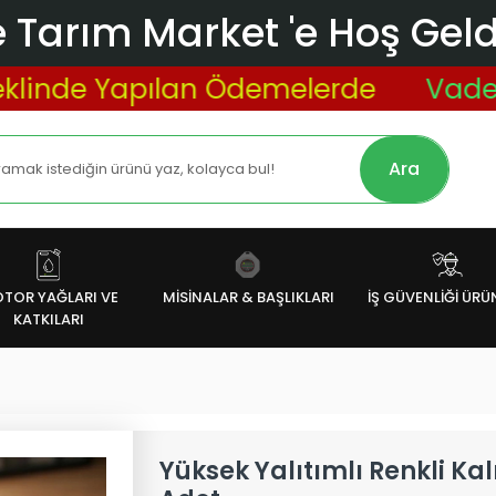
 Tarım Market 'e Hoş Geldi
nde Yapılan Ödemelerde
Vade Fark
Ara
TOR YAĞLARI VE
MİSİNALAR & BAŞLIKLARI
İŞ GÜVENLİĞİ ÜRÜ
KATKILARI
Yüksek Yalıtımlı Renkli Kalı