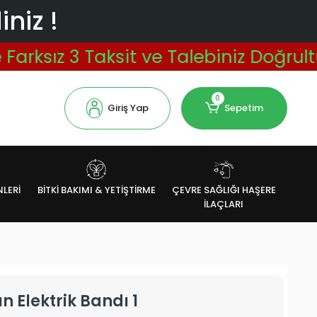
niz !
sız 3 Taksit ve Talebiniz Doğrultusu
0
Giriş Yap
Sepetim
NLERİ
BİTKİ BAKIMI & YETİŞTİRME
ÇEVRE SAĞLIĞI HAŞERE
İLAÇLARI
n Elektrik Bandı 1