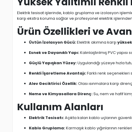
Yüksek Yalıtımlı Renkli 
Elektrik tesisat işlerinde, kablo gruplama ve izolasyon işle
karşı ekstra koruma sağlar ve profesyonel elektrik işlerinden 
Ürün Özellikleri ve Avan
Üstün İzolasyon Gücü:
Elektrik akımına karşı
yüksek
Esnek ve Dayanıklı Yapı:
Kalınlaştırılmış PVC yapısı
Güçlü Yapışkan Yüzey:
Uygulandığı yüzeye hızla tut
Renkli İşaretleme Avantajı:
Farklı renk seçenekleri 
Alev Geciktirici Özellik:
Olası ısınmalara karşı dirençl
Neme ve Kimyasallara Direnç:
Su, nem ve hafif kim
Kullanım Alanları
Elektrik Tesisatı:
Açıkta kalan kablo uçlarının güvenli 
Kablo Gruplama:
Karmaşık kablo yığınlarının renkle