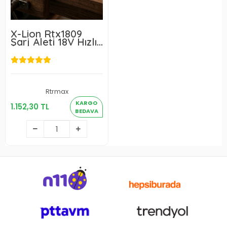
X-Lion Rtx1809
Şarj Aleti 18V Hızlı
Şarj 3Ah
Rtrmax
1.152,30 TL
KARGO
1.152,30 TL
BEDAVA
Sepete Ekle