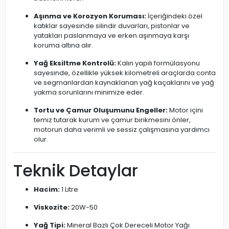
Aşınma ve Korozyon Koruması:
İçeriğindeki özel
katıklar sayesinde silindir duvarları, pistonlar ve
yatakları paslanmaya ve erken aşınmaya karşı
koruma altına alır.
Yağ Eksiltme Kontrolü:
Kalın yapılı formülasyonu
sayesinde, özellikle yüksek kilometreli araçlarda conta
ve segmanlardan kaynaklanan yağ kaçaklarını ve yağ
yakma sorunlarını minimize eder.
Tortu ve Çamur Oluşumunu Engeller:
Motor içini
temiz tutarak kurum ve çamur birikmesini önler,
motorun daha verimli ve sessiz çalışmasına yardımcı
olur.
Teknik Detaylar
Hacim:
1 Litre
Viskozite:
20W-50
Yağ Tipi:
Mineral Bazlı Çok Dereceli Motor Yağı