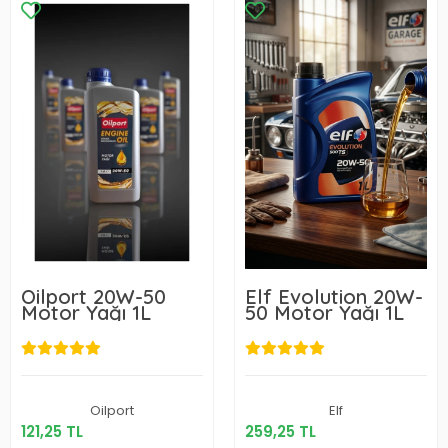
Oilport 20W-50
Elf Evolution 20W-
Motor Yağı 1L
50 Motor Yağı 1L
121,25 TL
259,25 TL
Oilport
Elf
121,25 TL
259,25 TL
Sepete Ekle
Sepete Ekle