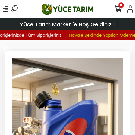
0
Yüce Tarım Market 'e Hoş Geldiniz !
işlerinizde Tüm Siparişleriniz
Havale Şeklinde Yapılan Ödemel