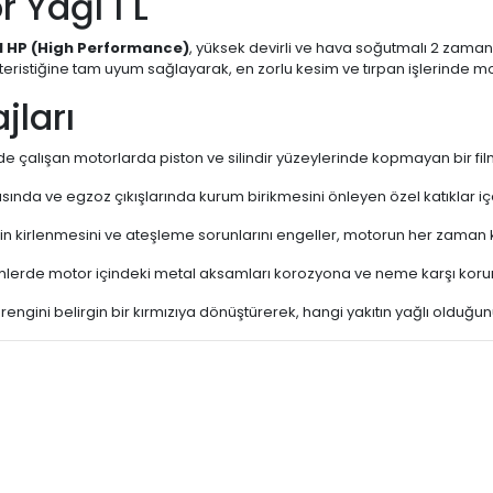
 Yağı 1 L
l HP (High Performance)
, yüksek devirli ve hava soğutmalı 2 zamanlı
eristiğine tam uyum sağlayarak, en zorlu kesim ve tırpan işlerinde mot
jları
e çalışan motorlarda piston ve silindir yüzeylerinde kopmayan bir film
ında ve egzoz çıkışlarında kurum birikmesini önleyen özel katıklar i
inin kirlenmesini ve ateşleme sorunlarını engeller, motorun her zaman 
lerde motor içindeki metal aksamları korozyona ve neme karşı korur
rengini belirgin bir kırmızıya dönüştürerek, hangi yakıtın yağlı olduğun