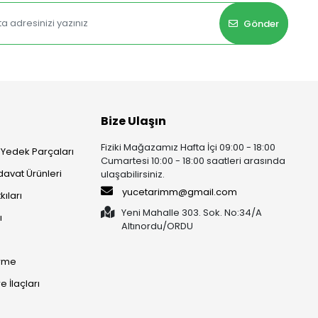
Gönder
Bize Ulaşın
Fiziki Mağazamız Hafta İçi 09:00 - 18:00
 Yedek Parçaları
Cumartesi 10:00 - 18:00 saatleri arasında
rdavat Ürünleri
ulaşabilirsiniz.
yucetarimm@gmail.com
kıları
Yeni Mahalle 303. Sok. No:34/A
ı
Altınordu/ORDU​​​​​​​
irme
 İlaçları