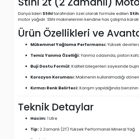
Stihl 2t (2 Zamanlı) Motor
Dünya lideri
Stihl
tarafından özel olarak formüle edilen
Stih
motor yağıdır. Stihl makinelerinin kendine has çalışma karakt
Ürün Özellikleri ve Avanta
Mükemmel Yağlama Performansı:
Yüksek devirlerd
Temiz Yanma Özelliği:
Yanma odasında, piston kafas
Buji Dostu Formül:
Kaliteli bileşenleri sayesinde buj
Korozyon Koruması:
Makinenin kullanılmadığı dönem
Kırmızı Renk Belirteci:
Karışım yapıldığında benzinin 
Teknik Detaylar
Hacim:
1 Litre
Tip:
2 Zamanlı (2T) Yüksek Performanslı Mineral Yağ