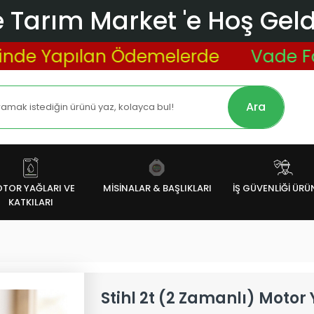
 Tarım Market 'e Hoş Geldi
Yapılan Ödemelerde
Vade Farksız 
Ara
TOR YAĞLARI VE
MİSİNALAR & BAŞLIKLARI
İŞ GÜVENLİĞİ ÜRÜ
KATKILARI
Stihl 2t (2 Zamanlı) Motor Y