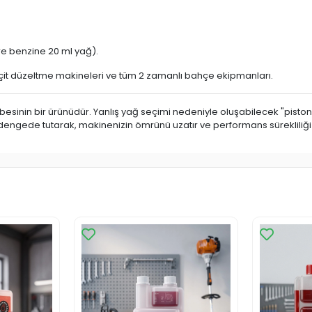
itre benzine 20 ml yağ).
, çit düzeltme makineleri ve tüm 2 zamanlı bahçe ekipmanları.
übesinin bir ürünüdür. Yanlış yağ seçimi nedeniyle oluşabilecek "pisto
nı dengede tutarak, makinenizin ömrünü uzatır ve performans sürekliliği