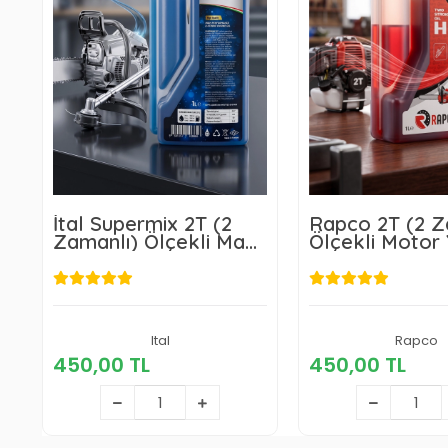
İtal Supermix 2T (2
Rapco 2T (2 Z
Zamanlı) Ölçekli Mavi
Ölçekli Motor 
Motor Yağı 1L Mavi
450,00 TL
Ital
450,00 
Rapco
450,00 TL
450,00 TL
Sepete Ekle
Sepete E