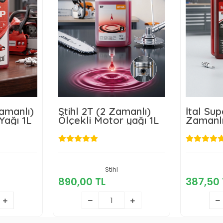
amanlı)
Stihl 2T (2 Zamanlı)
İtal Su
Yağı 1L
Ölçekli Motor yağı 1L
Zamanlı
Motor Y
TL
890,00 TL
Stihl
3
890,00 TL
387,50 
kle
Sepete Ekle