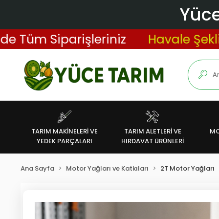
Yüce
m Siparişleriniz
Havale Şeklinde 
TARIM MAKİNELERİ VE
TARIM ALETLERİ VE
MO
YEDEK PARÇALARI
HIRDAVAT ÜRÜNLERİ
Ana Sayfa
Motor Yağları ve Katkıları
2T Motor Yağları