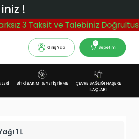
niz !
3 Taksit ve Talebiniz Doğrultusunda V
0
Giriş Yap
Sepetim
NLERİ
BİTKİ BAKIMI & YETİŞTİRME
ÇEVRE SAĞLIĞI HAŞERE
İLAÇLARI
ağı 1 L