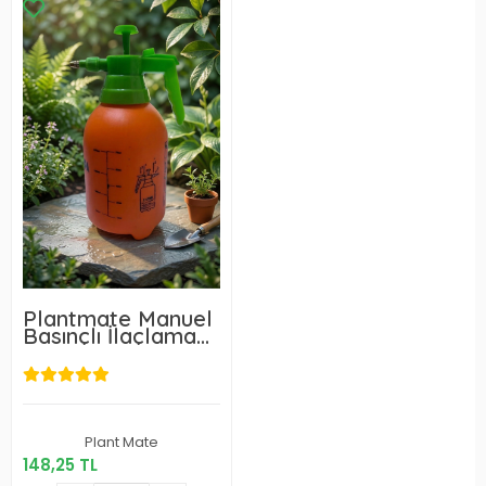
Plantmate Manuel
Basınçlı İlaçlama
Pompası 2 L
148,25 TL
Plant Mate
148,25 TL
Sepete Ekle