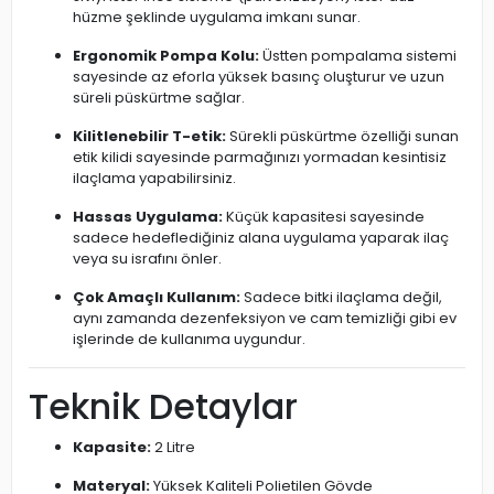
hüzme şeklinde uygulama imkanı sunar.
Ergonomik Pompa Kolu:
Üstten pompalama sistemi
sayesinde az eforla yüksek basınç oluşturur ve uzun
süreli püskürtme sağlar.
Kilitlenebilir T-etik:
Sürekli püskürtme özelliği sunan
etik kilidi sayesinde parmağınızı yormadan kesintisiz
ilaçlama yapabilirsiniz.
Hassas Uygulama:
Küçük kapasitesi sayesinde
sadece hedeflediğiniz alana uygulama yaparak ilaç
veya su israfını önler.
Çok Amaçlı Kullanım:
Sadece bitki ilaçlama değil,
aynı zamanda dezenfeksiyon ve cam temizliği gibi ev
işlerinde de kullanıma uygundur.
Teknik Detaylar
Kapasite:
2 Litre
Materyal:
Yüksek Kaliteli Polietilen Gövde