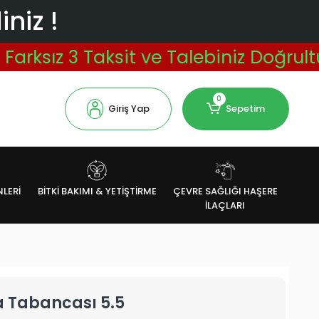
niz !
ız 3 Taksit ve Talebiniz Doğrultusun
0
Giriş Yap
Sepetim
NLERİ
BİTKİ BAKIMI & YETİŞTİRME
ÇEVRE SAĞLIĞI HAŞERE
İLAÇLARI
 Tabancası 5.5