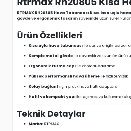
Rtrmax Rh20805 Kısa H
RTRMAX RH20805 Hava Tabancası Kısa
,
kısa uçlu hav
gövde
ve
ergonomik tasarım
sayesinde uzun süreli kullan
Ürün Özellikleri
Kısa uçlu hava tabancası
ile dar ve erişilmesi zor a
Komple metal gövde
ile dayanıklı ve uzun ömürlü k
Ergonomik tutma sapı
ile konforlu kavrama
Yüksek performanslı hava üfleme
ile hızlı temizlik
Kolay bağlantı
için pratik hava hattı adaptörü
Hafif ve kompakt yapı
ile taşıması ve kullanımı kola
Teknik Detaylar
Marka:
RTRMAX