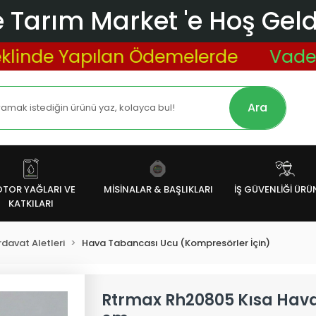
 Tarım Market 'e Hoş Geldi
de Yapılan Ödemelerde
Vade Farks
Ara
TOR YAĞLARI VE
MİSİNALAR & BAŞLIKLARI
İŞ GÜVENLİĞİ ÜRÜ
KATKILARI
davat Aletleri
Hava Tabancası Ucu (Kompresörler İçin)
Rtrmax Rh20805 Kısa Hava