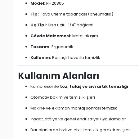
Model:
RH20805
Tip:
Hava üfleme tabancası (pneumatik)
Uç Tipi:
Kısa uçlu–1/4″ bağlantı
Gövde Malzemesi:
Metal alaşım
Tasarım:
Ergonomik
Kullanım:
Basınçlı hava ile temizlik
Kullanım Alanları
Kompresör ile
toz, talaş ve sıvı artık temizliği
Otomotiv bakım ve temizlik işleri
Makine ve ekipman montaj sonrası temizlik
İnşaat, atölye ve genel endüstriyel uygulamalar
Dar alanlarda hızlı ve etkili temizlik gerektiren işler