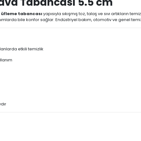
ava Tabancası 5.5 cm
a üfleme tabancası
yapısıyla sıkışmış toz, talaş ve sıvı artıkların 
ımlarda bile konfor sağlar. Endüstriyel bakım, otomotiv ve genel temizli
lanlarda etkili temizlik
ullanım
ydır