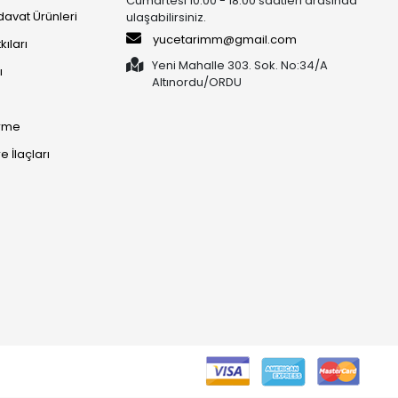
Cumartesi 10:00 - 18:00 saatleri arasında
rdavat Ürünleri
ulaşabilirsiniz.
yucetarimm@gmail.com
kıları
Yeni Mahalle 303. Sok. No:34/A
ı
Altınordu/ORDU​​​​​​​
irme
 İlaçları