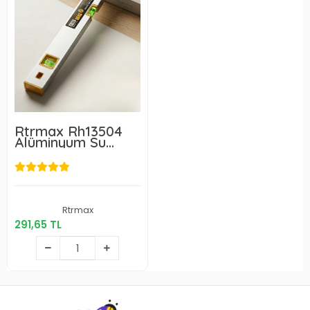
Rtrmax Rh13504
Alüminyum Su
Terazisi 40 cm
291,65 TL
Rtrmax
291,65 TL
Sepete Ekle