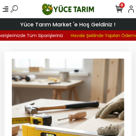
0
Yüce Tarım Market 'e Hoş Geldiniz !
rişlerinizde Tüm Siparişleriniz
Havale Şeklinde Yapılan Ödemel