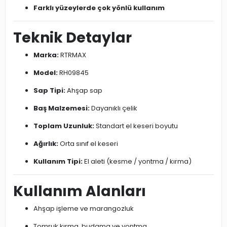
Farklı yüzeylerde çok yönlü kullanım
Teknik Detaylar
Marka:
RTRMAX
Model:
RH09845
Sap Tipi:
Ahşap sap
Baş Malzemesi:
Dayanıklı çelik
Toplam Uzunluk:
Standart el keseri boyutu
Ağırlık:
Orta sınıf el keseri
Kullanım Tipi:
El aleti (kesme / yontma / kırma)
Kullanım Alanları
Ahşap işleme ve marangozluk
Tomruk kırma, budama ve yontma