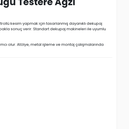
uğu Testere Ağzı
ntrollü kesim yapmak için tasarlanmış dayanıklı dekupaj
pakla sonuç verir. Standart dekupaj makineleri ile uyumlu
dımcı olur. Atölye, metal işleme ve montaj çalışmalarında