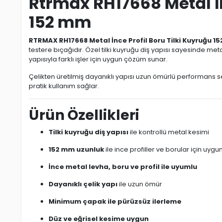
Rtrmax RH17668 Metal İn
152 mm
RTRMAX RH17668 Metal İnce Profil Boru Tilki Kuyruğu 1
testere bıçağıdır. Özel tilki kuyruğu diş yapısı sayesinde 
yapısıyla farklı işler için uygun çözüm sunar.
Çelikten üretilmiş dayanıklı yapısı uzun ömürlü performans s
pratik kullanım sağlar.
Ürün Özellikleri
Tilki kuyruğu diş yapısı
ile kontrollü metal kesimi
152 mm uzunluk
ile ince profiller ve borular için uygu
İnce metal levha, boru ve profil ile uyumlu
Dayanıklı çelik yapı
ile uzun ömür
Minimum çapak ile pürüzsüz ilerleme
Düz ve eğrisel kesime uygun