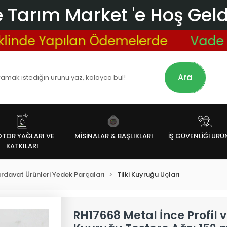
 Tarım Market 'e Hoş Geldi
e Yapılan Ödemelerde
Vade Farksı
Ara
TOR YAĞLARI VE
MİSİNALAR & BAŞLIKLARI
İŞ GÜVENLİĞİ ÜRÜ
KATKILARI
 Hırdavat Ürünleri Yedek Parçaları
Tilki Kuyruğu Uçları
RH17668 Metal İnce Profil v