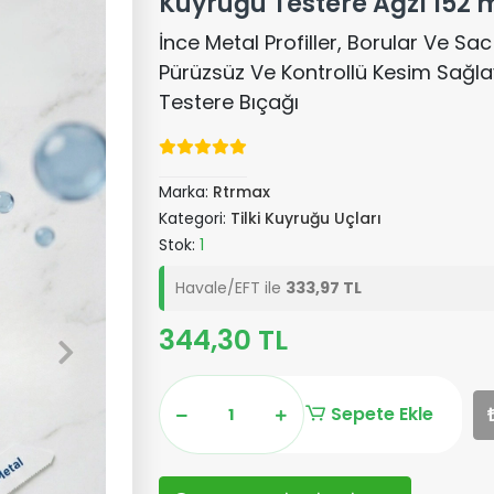
Kuyruğu Testere Ağzı 152
İnce Metal Profiller, Borular Ve S
Pürüzsüz Ve Kontrollü Kesim Sağla
Testere Bıçağı
Marka:
Rtrmax
Kategori:
Tilki Kuyruğu Uçları
Stok:
1
Havale/EFT ile
333,97 TL
344,30 TL
Sepete Ekle