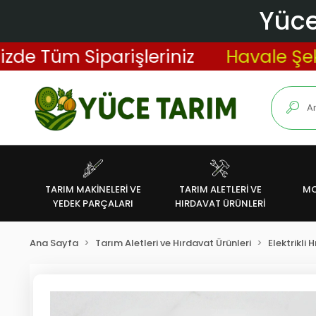
Yüce
Tüm Siparişleriniz
Havale Şeklind
TARIM MAKİNELERİ VE
TARIM ALETLERİ VE
MO
YEDEK PARÇALARI
HIRDAVAT ÜRÜNLERİ
Ana Sayfa
Tarım Aletleri ve Hırdavat Ürünleri
Elektrikli