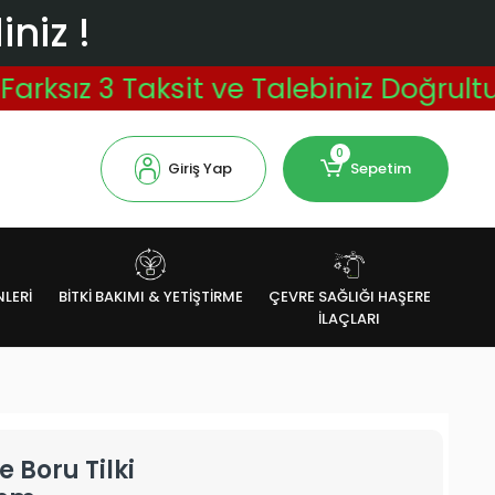
niz !
z 3 Taksit ve Talebiniz Doğrultusund
0
Giriş Yap
Sepetim
NLERİ
BİTKİ BAKIMI & YETİŞTİRME
ÇEVRE SAĞLIĞI HAŞERE
İLAÇLARI
e Boru Tilki