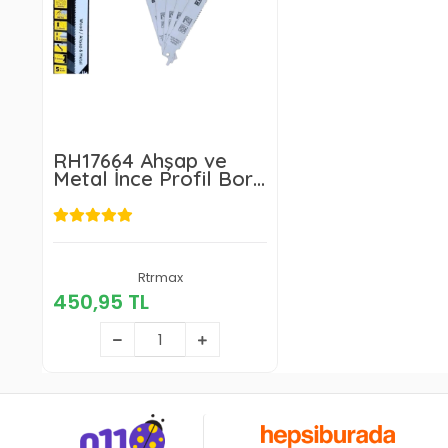
RH17664 Ahşap ve
Metal İnce Profil Boru
Tilki Kuyruğu Testere
Ağzı 225 mm 5 Adet
450,95 TL
Rtrmax
450,95 TL
Sepete Ekle