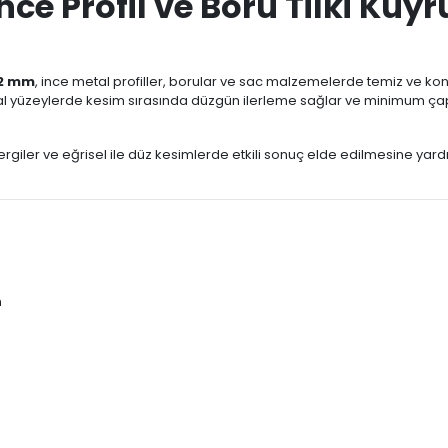
ce Profil ve Boru Tilki Kuyr
52 mm
, ince metal profiller, borular ve sac malzemelerde temiz ve ko
metal yüzeylerde kesim sırasında düzgün ilerleme sağlar ve minimum ça
ergiler ve eğrisel ile düz kesimlerde etkili sonuç elde edilmesine yar
n