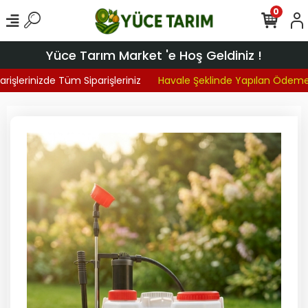
0
Yüce Tarım Market 'e Hoş Geldiniz !
işlerinizde Tüm Siparişleriniz
Havale Şeklinde Yapılan Ödemel