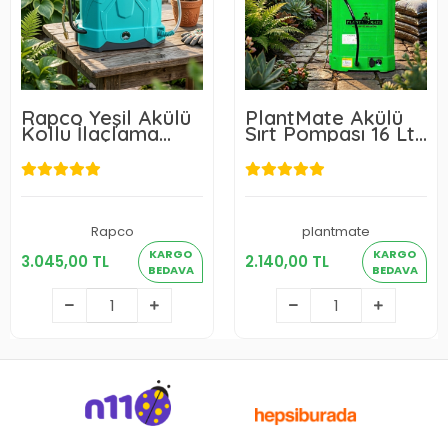
Rapco Yeşil Akülü
PlantMate Akülü
Kollu İlaçlama
Sırt Pompası 16 Lt
Makinesi 16 Lt
5.5 Kg
Rapco
plantmate
3.045,00 TL
2.140,00 TL
KARGO
KARGO
3.045,00 TL
2.140,00 TL
BEDAVA
BEDAVA
Sepete Ekle
Sepete Ekle