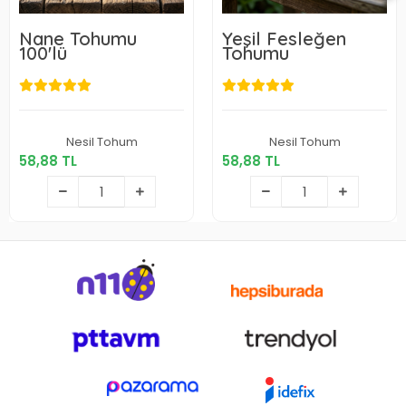
Nane Tohumu
Yeşil Fesleğen
100'lü
Tohumu
58,88 TL
58,88 TL
Nesil Tohum
Nesil Tohum
58,88 TL
58,88 TL
Sepete Ekle
Sepete Ekle