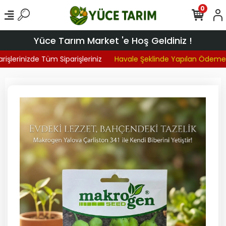
0
Yüce Tarım Market 'e Hoş Geldiniz !
işlerinizde Tüm Siparişleriniz
Havale Şeklinde Yapılan Ödemele