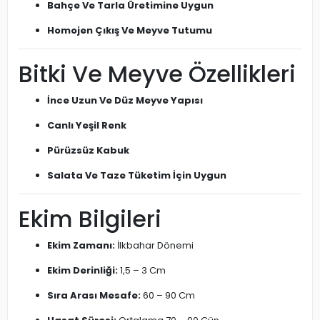
Bahçe Ve Tarla Üretimine Uygun
Homojen Çıkış Ve Meyve Tutumu
Bitki Ve Meyve Özellikleri
İnce Uzun Ve Düz Meyve Yapısı
Canlı Yeşil Renk
Pürüzsüz Kabuk
Salata Ve Taze Tüketim İçin Uygun
Ekim Bilgileri
Ekim Zamanı:
İlkbahar Dönemi
Ekim Derinliği:
1,5 – 3 Cm
Sıra Arası Mesafe:
60 – 90 Cm