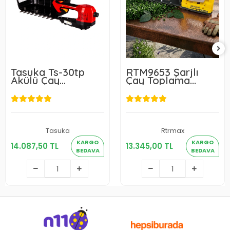
Tasuka Ts-30tp
RTM9653 Şarjlı
Akülü Çay
Çay Toplama
Toplama Makinesi
Makinesi
Tasuka
Rtrmax
14.087,50 TL
13.345,00 TL
KARGO
KARGO
14.087,50 TL
13.345,00 TL
BEDAVA
BEDAVA
Sepete Ekle
Sepete Ekle