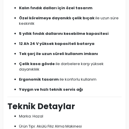
Kalın fındık dalları için özel tasarım
Özel körelmeye dayanıklı çelik bıçak
ile uzun süre
keskinlik
5 yıllık fındık dallarını kesebilme kapasitesi
12 Ah 24 V yüksek kapasiteli batarya
Tek şarj ile uzun süreli kullanım imkanı
Çelik kasa gövde
ile darbelere karşı yüksek
dayanıklılık
Ergonomik tasarım
ile konforlu kullanım
Yaygın ve hızlı teknik servis ağı
Teknik Detaylar
Marka: Hazal
Ürün Tipi: Akülü Filiz Alma Makinesi